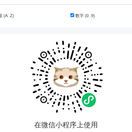
母
(A..Z)
数字
(0..9)
在微信小程序上使用