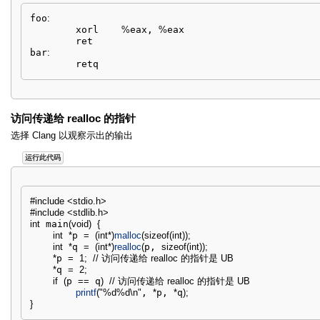
foo
:
        xorl    
%
eax, 
%
eax

        ret

bar
:
        retq
访问传递给 realloc 的指针
选择 Clang 以观察示出的输出
运行此代码
#include <stdio.h>
#include <stdlib.h>
int
 main
(
void
)
{
int
*
p 
=
(
int
*
)
malloc
(
sizeof
(
int
)
)
;
int
*
q 
=
(
int
*
)
realloc
(
p, 
sizeof
(
int
)
)
;
*
p 
=
1
;
// 访问传递给 realloc 的指针是 UB
*
q 
=
2
;
if
(
p 
==
 q
)
// 访问传递给 realloc 的指针是 UB
printf
(
"%d%d
\n
"
, 
*
p, 
*
q
)
;
}