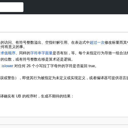
界的访问、有符号整数溢出、空指针解引用、在表达式中
超过一次
修改标量而其
任何有意义的事。
，
求值顺序
、同样的
字符串字面量
是否有别，等。每个未指定行为导致一组合法
中的位数，或有符号整数右移是算术还是逻辑。
，
islower
对任何 26 个小写拉丁字母外的字符是否返回 true。
（错误或警告），即使其行为被指定为未定义或实现定义，或者编译器可提供语
译确实有 UB 的程序时，生成不期待的结果：