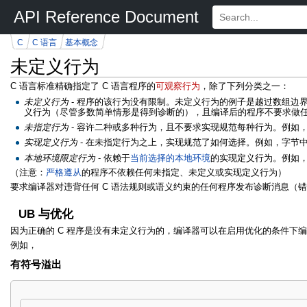
API Reference Document
C
C 语言
基本概念
未定义行为
C 语言标准精确指定了 C 语言程序的
可观察行为
，除了下列分类之一：
未定义行为
- 程序的该行为没有限制。未定义行为的例子是越过数组边
义行为（尽管多数简单情形是得到诊断的），且编译后的程序不要求做
未指定行为
- 容许二种或多种行为，且不要求实现规范每种行为。例如
实现定义行为
- 在未指定行为之上，实现规范了如何选择。例如，字节
本地环境限定行为
- 依赖于
当前选择的本地环境
的实现定义行为。例如
（注意：
严格遵从
的程序不依赖任何未指定、未定义或实现定义行为）
要求编译器对违背任何 C 语法规则或语义约束的任何程序发布诊断消息
UB 与优化
因为正确的 C 程序是没有未定义行为的，编译器可以在启用优化的条件下编
例如，
有符号溢出