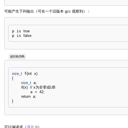
可能产生下列输出（可在一个旧版本 gcc 观察到）：
p is 
true
p is 
false
运行此代码
size_t
 f
(
int
 x
)
{
size_t
 a
;
if
(
x
)
// x为非零或UB
        a 
=
42
;
return
 a
;
}
可以编译成（
演示
）