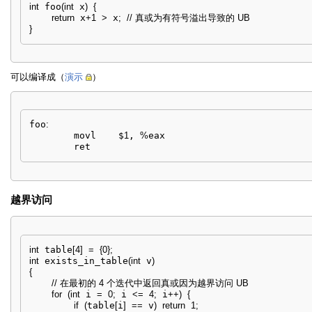
int
 foo
(
int
 x
)
{
return
 x
+
1
>
 x
;
// 真或为有符号溢出导致的 UB
}
可以编译成（
演示
）
foo
:
        movl    $
1
, 
%
eax

        ret
越界访问
int
 table
[
4
]
=
{
0
}
;
int
 exists_in_table
(
int
 v
)
{
// 在最初的 4 个迭代中返回真或因为越界访问 UB
for
(
int
 i 
=
0
;
 i 
<=
4
;
 i
++
)
{
if
(
table
[
i
]
==
 v
)
return
1
;