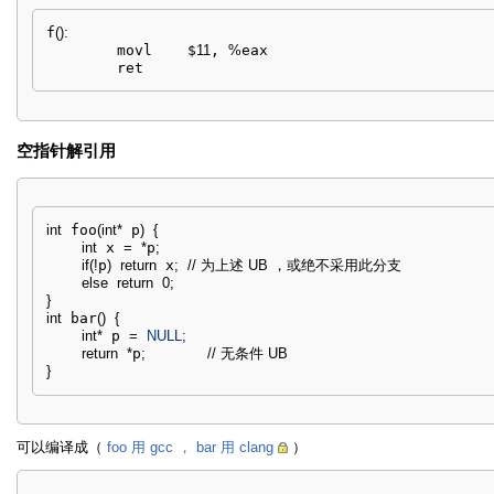
f
(
)
:
        movl    $
11
, 
%
eax

        ret
空指针解引用
int
 foo
(
int
*
 p
)
{
int
 x 
=
*
p
;
if
(
!
p
)
return
 x
;
// 为上述 UB ，或绝不采用此分支
else
return
0
;
}
int
 bar
(
)
{
int
*
 p 
=
NULL
;
return
*
p
;
// 无条件 UB
}
可以编译成（
foo 用 gcc ， bar 用 clang
）