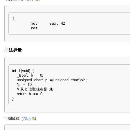
f
:
        mov     eax, 
42
        ret
非法标量
int
 f
(
void
)
{
  _Bool b 
=
0
;
unsigned
char
*
 p 
=
(
unsigned
char
*
)
&
b
;
*
p 
=
10
;
// 从 b 读取现在是 UB
return
 b 
==
0
;
}
可编译成（
演示
）