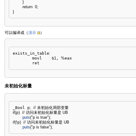
}
return
0
;
}
可以编译成（
演示
）
exists_in_table
:
        movl    $
1
, 
%
eax

        ret
未初始化标量
_Bool p
;
// 未初始化局部变量
if
(
p
)
// 访问未初始化标量是 UB
puts
(
"p is true"
)
;
if
(
!
p
)
// 访问未初始化标量是 UB
puts
(
"p is false"
)
;