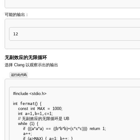
可能的输出：
12
无副效应的无限循环
选择 Clang 以观察示出的输出
运行此代码
#include <stdio.h>
int
 fermat
(
)
{
const
int
 MAX 
=
1000
;
int
 a
=
1
,b
=
1
,c
=
1
;
// 无副效应的无限循环是 UB
while
(
1
)
{
if
(
(
(
a
*
a
*
a
)
==
(
(
b
*
b
*
b
)
+
(
c
*
c
*
c
)
)
)
)
return
1
;
    a
++
;
if
(
a
>
MAX
)
{
 a
=
1
;
 b
++
;
}