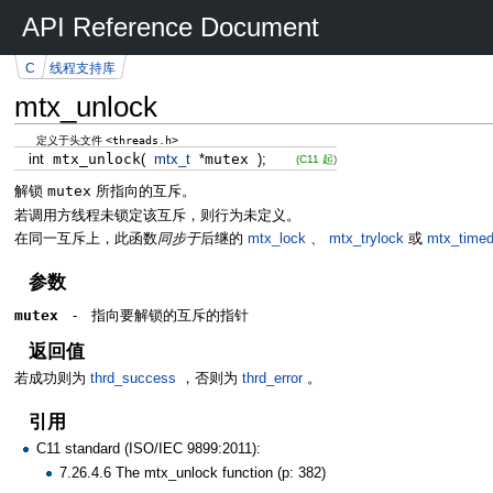
API Reference Document
C
线程支持库
mtx_unlock
<threads.h>
定义于头文件
int
mtx_unlock
(
mtx_t
*
mutex
)
;
(C11 起)
解锁
mutex
所指向的互斥。
若调用方线程未锁定该互斥，则行为未定义。
在同一互斥上，此函数
同步于
后继的
mtx_lock
、
mtx_trylock
或
mtx_timed
参数
mutex
-
指向要解锁的互斥的指针
返回值
若成功则为
thrd_success
，否则为
thrd_error
。
引用
C11 standard (ISO/IEC 9899:2011):
7.26.4.6 The mtx_unlock function (p: 382)