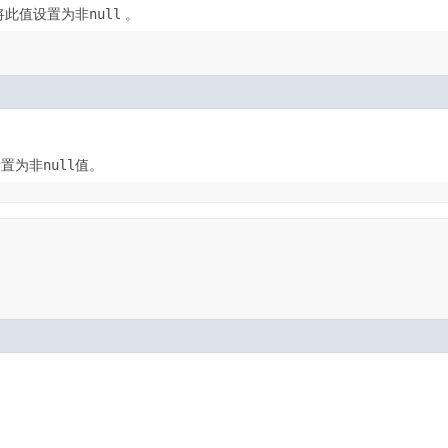
将此值设置为非
null
。
设置为非
null
值。
。