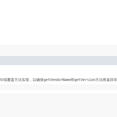
和/或覆盖方法实现，以确保
getVendorName
和
getVersion
方法将返回