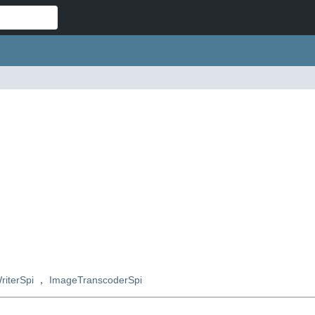
iterSpi
，
ImageTranscoderSpi