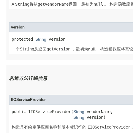
A
String
将从
getVendorName
返回，最初为
null
。
构造函数应
version
protected 
String
 version
一个
String
从返回
getVersion
，最初为null。
构造函数应将其
构造方法详细信息
IIOServiceProvider
public IIOServiceProvider​(
String
 vendorName,

String
 version)
构造具有给定供应商名称和版本标识符的
IIOServiceProvider