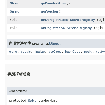
String
getVendorName
()
String
getVersion
()
void
onDeregistration
​(
ServiceRegistry
regi
void
onRegistration
​(
ServiceRegistry
regis
声明方法的类 java.lang.
Object
clone
,
equals
,
finalize
,
getClass
,
hashCode
,
notify
,
notifyA
字段详细信息
vendorName
protected 
String
 vendorName