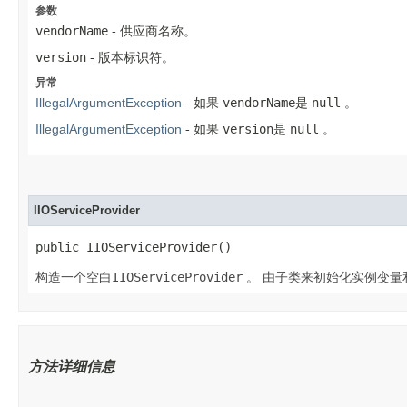
参数
vendorName
- 供应商名称。
version
- 版本标识符。
异常
IllegalArgumentException
- 如果
vendorName
是
null
。
IllegalArgumentException
- 如果
version
是
null
。
IIOServiceProvider
public IIOServiceProvider()
构造一个空白
IIOServiceProvider
。
由子类来初始化实例变量
方法详细信息