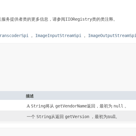
关服务提供者类的更多信息，请参阅
IIORegistry
类的类注释。
ranscoderSpi
，
ImageInputStreamSpi
，
ImageOutputStreamSp
描述
A
String
将从
getVendorName
返回，最初为
null
。
一个
String
从返回
getVersion
，最初为null。