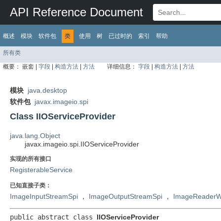
API Reference Document
概述
模块
软件包
类
使用
树
已过时的
索引
帮助
所有类
概要：
嵌套 |
字段
|
构造方法
|
方法
详细信息：
字段
|
构造方法
|
方法
模块
java.desktop
软件包
javax.imageio.spi
Class IIOServiceProvider
java.lang.Object
javax.imageio.spi.IIOServiceProvider
实现的所有接口
RegisterableService
已知直接子类：
ImageInputStreamSpi
，
ImageOutputStreamSpi
，
ImageReaderWr
public abstract class 
IIOServiceProvider