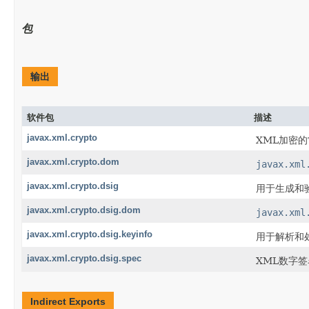
包
输出
软件包
描述
javax.xml.crypto
XML加密
javax.xml.crypto.dom
javax.xml
javax.xml.crypto.dsig
用于生成和
javax.xml.crypto.dsig.dom
javax.xml
javax.xml.crypto.dsig.keyinfo
用于解析和
javax.xml.crypto.dsig.spec
XML数字
Indirect Exports