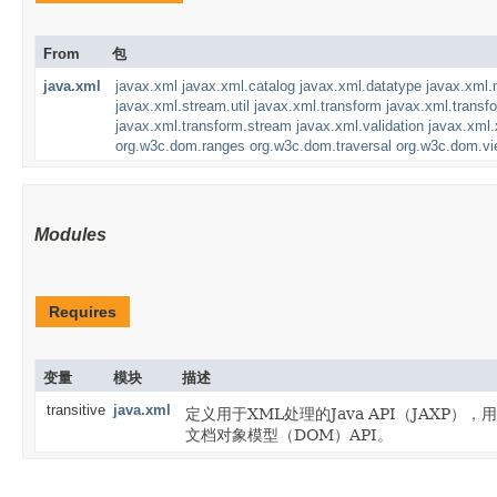
From
包
java.xml
javax.xml
javax.xml.catalog
javax.xml.datatype
javax.xml
javax.xml.stream.util
javax.xml.transform
javax.xml.trans
javax.xml.transform.stream
javax.xml.validation
javax.xml.
org.w3c.dom.ranges
org.w3c.dom.traversal
org.w3c.dom.v
Modules
Requires
变量
模块
描述
transitive
java.xml
定义用于XML处理的Java API（JAXP），用
文档对象模型（DOM）API。