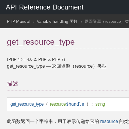
API Reference Document
PHP Manual
Variable handling 函数
返回资源（resource）
get_resource_type
(PHP 4 >= 4.0.2, PHP 5, PHP 7)
get_resource_type
—
返回资源（resource）类型
描述
(
$handle
) :
get_resource_type
resource
string
此函数返回一个字符串，用于表示传递给它的
resource
的类