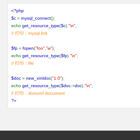
<?php
$c
=
mysql_connect
();
echo
get_resource_type
(
$c
).
"\n"
;
// 打印：mysql link
$fp
=
fopen
(
"foo"
,
"w"
);
echo
get_resource_type
(
$fp
).
"\n"
;
// 打印：file
$doc
=
new_xmldoc
(
"1.0"
);
echo
get_resource_type
(
$doc
->
doc
).
"\n"
;
// 打印：domxml document
?>