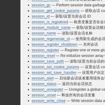
session_gc
— Perform session data garbage
session_get_cookie_params
— 获取会话 co
session_id
— 获取/设置当前会话 ID
session_is_registered
— 检查变量是否在会
session_module_name
— 获取/设置会话模
session_name
— 读取/设置会话名称
session_regenerate_id
— 使用新生成的会话 
session_register_shutdown
— 关闭会话
session_register
— Register one or more glob
session_reset
— Re-initialize session array 
session_save_path
— 读取/设置当前会话
session_set_cookie_params
— 设置会话 coo
session_set_save_handler
— 设置用户自
session_start
— 启动新会话或者重用现有会
session_status
— 返回当前会话状态
session_unregister
— Unregister a global va
session_unset
— 释放所有的会话变量
session_write_close
— Write session data 