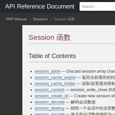
API Reference Document
PHP Manual
Sessions
Session 函数
Session 函数
Table of Contents
session_abort
— Discard session array chan
session_cache_expire
— 返回当前缓存的
session_cache_limiter
— 读取/设置缓存限
session_commit
— session_write_close 
session_create_id
— Create new session id
session_decode
— 解码会话数据
session_destroy
— 销毁一个会话中的全部
session_encode
— 将当前会话数据编码为