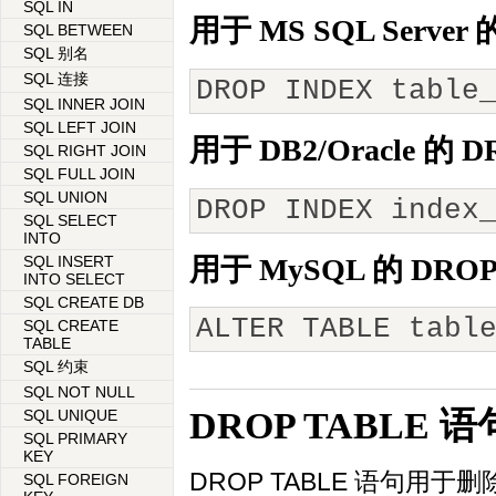
SQL IN
用于 MS SQL Server
SQL BETWEEN
SQL 别名
SQL 连接
DROP INDEX table
SQL INNER JOIN
SQL LEFT JOIN
用于 DB2/Oracle 的 
SQL RIGHT JOIN
SQL FULL JOIN
SQL UNION
DROP INDEX index
SQL SELECT
INTO
SQL INSERT
用于 MySQL 的 DRO
INTO SELECT
SQL CREATE DB
ALTER TABLE tabl
SQL CREATE
TABLE
SQL 约束
SQL NOT NULL
DROP TABLE 语
SQL UNIQUE
SQL PRIMARY
KEY
DROP TABLE 语句用于
SQL FOREIGN