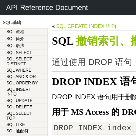
API Reference Document
SQL 基础
«
SQL CREATE INDEX 语句
SQL 教程
SQL
撤销索引、
SQL 简介
SQL 语法
SQL SELECT
SQL SELECT
通过使用 DROP 
DISTINCT
SQL WHERE
SQL AND & OR
DROP INDEX 语
SQL ORDER BY
SQL INSERT
INTO
DROP INDEX 语句用于
SQL UPDATE
SQL DELETE
用于 MS Access 的 D
SQL SELECT
TOP
SQL LIKE
DROP INDEX index
SQL 通配符