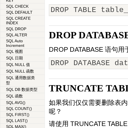
KEY
SQL CHECK
DROP TABLE table
SQL DEFAULT
SQL CREATE
INDEX
SQL DROP
DROP DATABAS
SQL ALTER
SQL Auto
Increment
DROP DATABASE 语
SQL 视图
SQL 日期
DROP DATABASE da
SQL NULL 值
SQL NULL 函数
SQL 通用数据类
型
TRUNCATE TAB
SQL DB 数据类型
SQL 函数
如果我们仅仅需要删除表内
SQL AVG()
SQL COUNT()
呢？
SQL FIRST()
SQL LAST()
请使用 TRUNCATE TABL
SQL MAX()