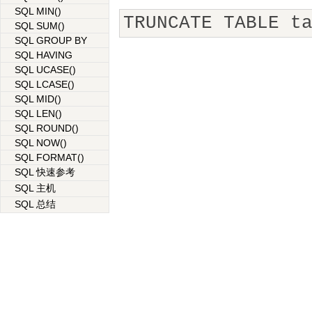
SQL MIN()
TRUNCATE TABLE t
SQL SUM()
SQL GROUP BY
SQL HAVING
SQL UCASE()
SQL LCASE()
SQL MID()
SQL LEN()
SQL ROUND()
SQL NOW()
SQL FORMAT()
SQL 快速参考
SQL 主机
SQL 总结