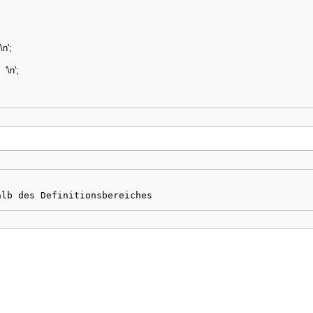
'
\n
'
;
<
'
\n
'
;
alb des Definitionsbereiches