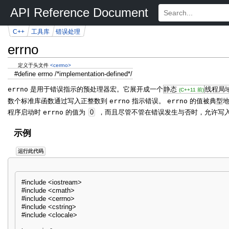
API Reference Document
C++
工具库
错误处理
errno
定义于头文件
<cerrno>
#define errno /*implementation-defined*/
errno
是用于错误指示的预处理器宏。它展开成一个
静态
线程局
(C++11 前)
数个标准库函数通过写入正整数到
errno
指示错误。
errno
的值被典型
程序启动时
errno
的值为
0
，而且尽管不管在错误发生与否时，允许写
示例
运行此代码
#include <iostream>
#include <cmath>
#include <cerrno>
#include <cstring>
#include <clocale>