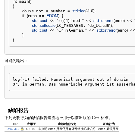
int
 main
(
)
{
double
 not_a_number 
=
std::
log
(
-
1.0
)
;
if
(
errno
==
EDOM
)
{
std::
cout
<<
"log(-1) failed: "
<<
std::
strerror
(
errno
)
<<
std::
setlocale
(
LC_MESSAGES, 
"de_DE.utf8"
)
;
std::
cout
<<
"Or, in German, "
<<
std::
strerror
(
errno
)
<
}
}
可能的输出：
log(-1) failed: Numerical argument out of domain

Or, in German, Das numerische Argument ist ausserh
缺陷报告
下列更改行为的缺陷报告追溯地应用于以前出版的 C++ 标准。
DR
应用于
出版时的行为
正确行为
LWG 310
C++98
未指明 errno 是宏还是有外部链接的标识符
errno 必须是宏