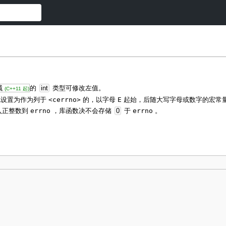
域
的
int
类型可修改左值。
(C++11 起)
地设置为作为列于
<cerrno>
的，以字母
E
起始，后随大写字母或数字的宏常
入正整数到
errno
，库函数决不会存储
0
于
errno
。