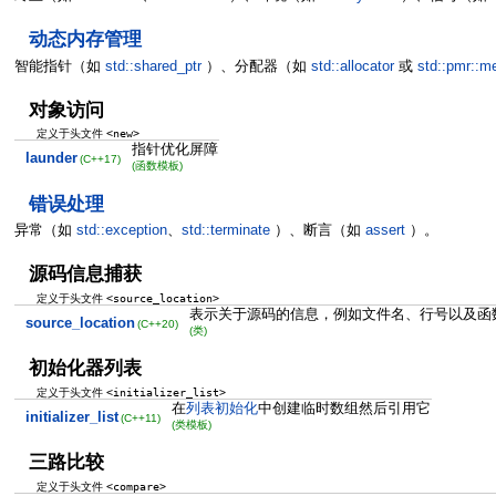
动态内存管理
智能指针（如
std::shared_ptr
）、分配器（如
std::allocator
或
std::pmr::m
对象访问
<new>
定义于头文件
指针优化屏障
launder
(C++17)
(函数模板)
错误处理
异常（如
std::exception
、
std::terminate
）、断言（如
assert
）。
源码信息捕获
<source_location>
定义于头文件
表示关于源码的信息，例如文件名、行号以及函
source_location
(C++20)
(类)
初始化器列表
<initializer_list>
定义于头文件
在
列表初始化
中创建临时数组然后引用它
initializer_list
(C++11)
(类模板)
三路比较
<compare>
定义于头文件