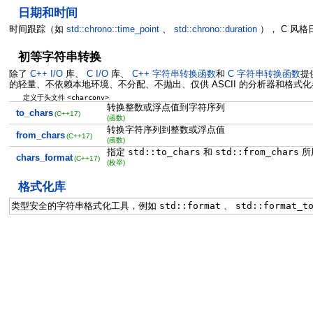
日期和时间
时间跟踪（如
std::chrono::time_point
、
std::chrono::duration
）， C 风
初等字符串转换
除了
C++ I/O
库、
C I/O
库、
C++ 字符串转换函数
和
C 字符串转换函数
提
的轻量、不依赖本地环境、不分配、不抛出、仅供 ASCII 的分析器和格式
<charconv>
定义于头文件
转换整数或浮点值到字符序列
to_chars
(C++17)
(函数)
转换字符序列到整数或浮点值
from_chars
(C++17)
(函数)
指定
std::to_chars
和
std::from_chars
所
chars_format
(C++17)
(枚举)
格式化库
类型安全的字符串格式化工具，例如
std::format
、
std::format_t