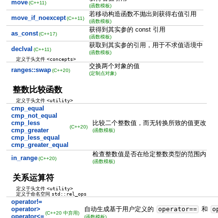
move
(C++11)
(函数模板)
若移动构造函数不抛出则获得右值引用
move_if_noexcept
(C++11)
(函数模板)
获得到其实参的 const 引用
as_const
(C++17)
(函数模板)
获取到其实参的引用，用于不求值语境中
declval
(C++11)
(函数模板)
<concepts>
定义于头文件
交换两个对象的值
ranges::swap
(C++20)
(定制点对象)
整数比较函数
<utility>
定义于头文件
cmp_equal
cmp_not_equal
cmp_less
比较二个整数值，而无转换所致的值更改
(C++20)
cmp_greater
(函数模板)
cmp_less_equal
cmp_greater_equal
检查整数值是否在给定整数类型的范围内
in_range
(C++20)
(函数模板)
关系运算符
<utility>
定义于头文件
std::rel_ops
定义于命名空间
operator!=
operator>
自动生成基于用户定义的
operator
==
和
o
(C++20 中弃用)
operator<=
(函数模板)