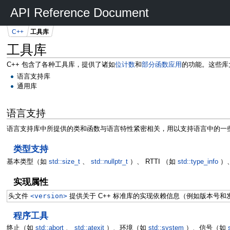
API Reference Document
C++
工具库
工具库
C++ 包含了各种工具库，提供了诸如
位计数
和
部分函数应用
的功能。这些库
语言支持库
通用库
语言支持
语言支持库中所提供的类和函数与语言特性紧密相关，用以支持语言中的一
类型支持
基本类型（如
std::size_t
、
std::nullptr_t
）、 RTTI （如
std::type_info
）
实现属性
头文件
<version>
提供关于 C++ 标准库的实现依赖信息（例如版本号
程序工具
终止（如
std::abort
、
std::atexit
）、环境（如
std::system
）、信号（如