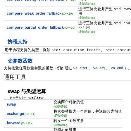
(定制点对象)
进行三路比较并产生
std::we
用
compare_weak_order_fallback
(C++20)
(定制点对象)
进行三路比较并产生
std::pa
不可用
compare_partial_order_fallback
(C++20)
(定制点对象)
协程支持
用于协程支持的类型，例如
std::coroutine_traits
、
std::corou
变参数函数
支持接受任意数量参数的函数（例如通过
va_start
、
va_arg
、
va_end
）
通用工具
swap 与类型运算
<utility>
定义于头文件
交换两个对象的值
swap
(函数模板)
将实参替换为一个新值，并返回其先前值
exchange
(C++14)
(函数模板)
转发一个函数实参
forward
(C++11)
(函数模板)
获得右值引用