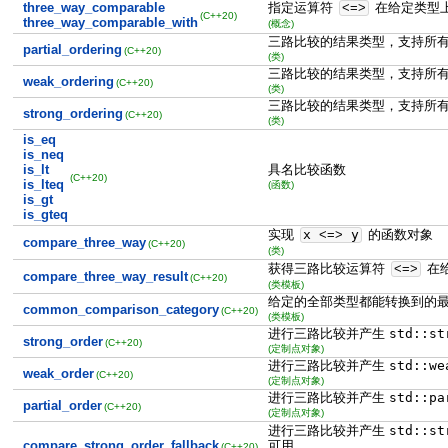
three_way_comparable
指定运算符
<=>
在给定类型
(C++20)
three_way_comparable_with
(概念)
三路比较的结果类型，支持所有
partial_ordering
(C++20)
(类)
三路比较的结果类型，支持所有
weak_ordering
(C++20)
(类)
三路比较的结果类型，支持所有
strong_ordering
(C++20)
(类)
is_eq
is_neq
is_lt
具名比较函数
(C++20)
is_lteq
(函数)
is_gt
is_gteq
实现
x
<=>
y
的函数对象
compare_three_way
(C++20)
(类)
获得三路比较运算符
<=>
在
compare_three_way_result
(C++20)
(类模板)
给定的全部类型都能转换到的
common_comparison_category
(C++20)
(类模板)
进行三路比较并产生
std::st
strong_order
(C++20)
(定制点对象)
进行三路比较并产生
std::we
weak_order
(C++20)
(定制点对象)
进行三路比较并产生
std::pa
partial_order
(C++20)
(定制点对象)
进行三路比较并产生
std::st
可用
compare_strong_order_fallback
(C++20)