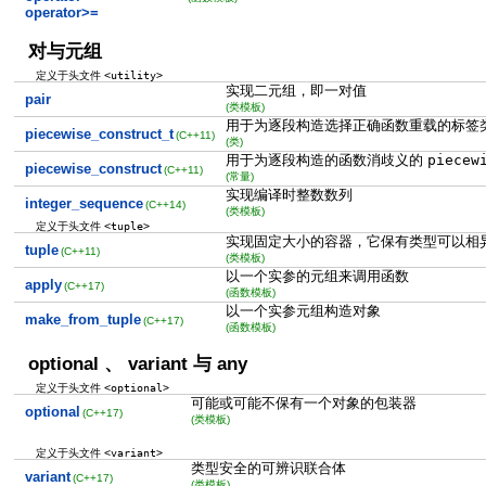
operator>=
对与元组
<utility>
定义于头文件
实现二元组，即一对值
pair
(类模板)
用于为逐段构造选择正确函数重载的标签
piecewise_construct_t
(C++11)
(类)
用于为逐段构造的函数消歧义的
piecew
piecewise_construct
(C++11)
(常量)
实现编译时整数数列
integer_sequence
(C++14)
(类模板)
<tuple>
定义于头文件
实现固定大小的容器，它保有类型可以相
tuple
(C++11)
(类模板)
以一个实参的元组来调用函数
apply
(C++17)
(函数模板)
以一个实参元组构造对象
make_from_tuple
(C++17)
(函数模板)
optional 、 variant 与 any
<optional>
定义于头文件
可能或可能不保有一个对象的包装器
optional
(C++17)
(类模板)
<variant>
定义于头文件
类型安全的可辨识联合体
variant
(C++17)
(类模板)