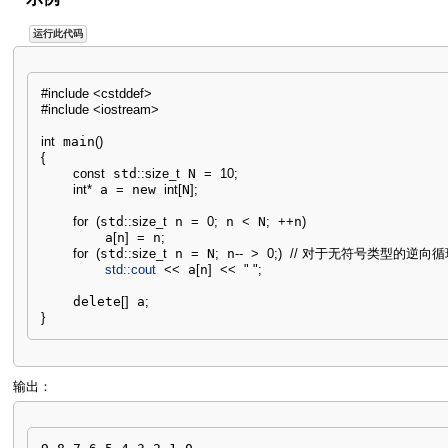
运行此代码
#include <cstddef>
#include <iostream>
int
 main
(
)
{
const
 std
::
size_t
 N 
=
10
;
int
*
 a 
=
 new 
int
[
N
]
;
for
(
std
::
size_t
 n 
=
0
;
 n 
<
 N
;
++
n
)
        a
[
n
]
=
 n
;
for
(
std
::
size_t
 n 
=
 N
;
 n
--
>
0
;
)
// 对于无符号类型的逆向
std::
cout
<<
 a
[
n
]
<<
" "
;
    delete
[
]
 a
;
}
输出：