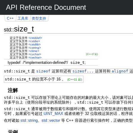
API Reference Document
C++
工具库
类型支持
size_t
std::
定义于头文件
<cstddef>
定义于头文件
<cstdio>
定义于头文件
<cstdlib>
定义于头文件
<cstring>
定义于头文件
<ctime>
定义于头文件
<cuchar>
(C++17 起)
定义于头文件
<cwchar>
typedef
/*implementation-defined*/
size_t
;
std::size_t
是
sizeof
运算符
还有
sizeof...
运算符和
alignof
运
std::size_t
的位宽不小于 16 。
(C++11 起)
注解
std::size_t
可以存放下理论上可能存在的对象的最大大小，该对象可以
许多平台上（使用分段寻址的系统除外），
std::size_t
可以存放下任何
std::size_t
通常被用于数组索引和循环计数。使用其它类型来进行数组索
引时，如果索引号超过
UINT_MAX
或者依赖于 32 位取模运算的话，程序
在对诸如
std::string
、
std::vector
等 C++ 容器进行索引操作时，正确的类型是
示例