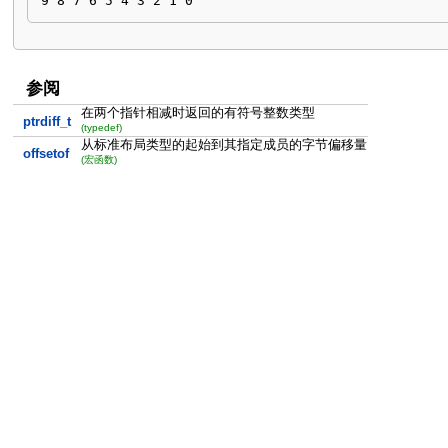
9 8 7 6 5 4 3 2 1 0
参阅
在两个指针相减时返回的有符号整数类型
ptrdiff_t
(typedef)
从标准布局类型的起始到其指定成员的字节偏移量
offsetof
(宏函数)