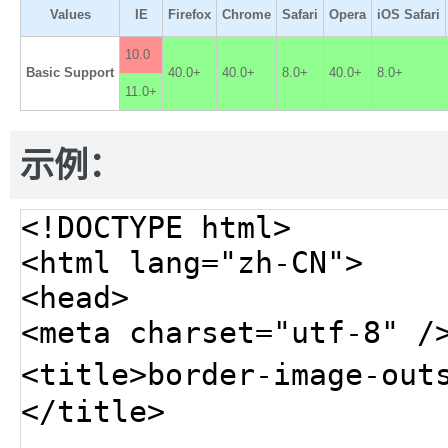
Values
IE
Firefox
Chrome
Safari
Opera
iOS Safari
10.0
Basic Support
40.0+
40.0+
8.0+
40.0+
8.0+
11.0+
示例：