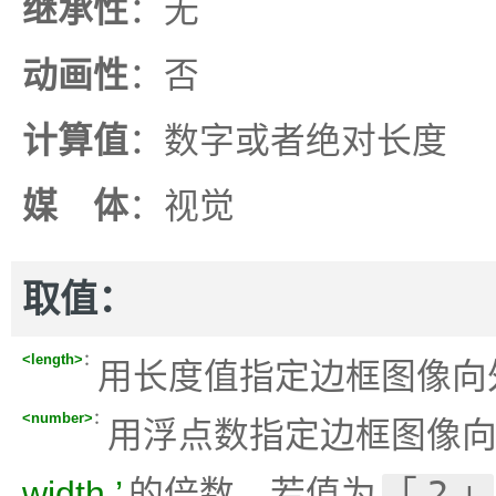
继承性
：无
动画性
：否
计算值
：数字或者绝对长度
媒 体
：视觉
取值：
<length>
：
用长度值指定边框图像向
<number>
：
用浮点数指定边框图像
width
的倍数，若值为
2