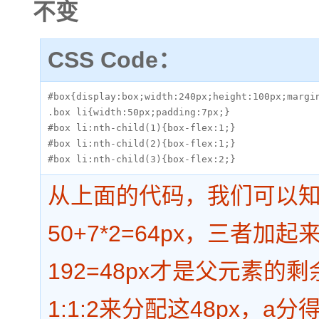
不变
CSS Code：
#box{display:box;width:240px;height:100px;margin
.box li{width:50px;padding:7px;}

#box li:nth-child(1){box-flex:1;}

#box li:nth-child(2){box-flex:1;}

#box li:nth-child(3){box-flex:2;}
从上面的代码，我们可以知道
50+7*2=64px，三者加起
192=48px才是父元素的
1:1:2来分配这48px，a分