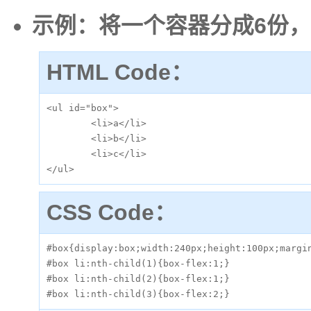
示例：将一个容器分成6份，
HTML Code：
<ul id="box">

	<li>a</li>

	<li>b</li>

	<li>c</li>

</ul>
CSS Code：
#box{display:box;width:240px;height:100px;margin
#box li:nth-child(1){box-flex:1;}

#box li:nth-child(2){box-flex:1;}

#box li:nth-child(3){box-flex:2;}