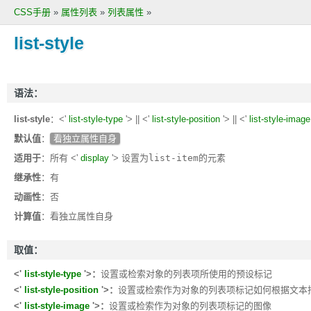
CSS手册
»
属性列表
»
列表属性
»
list-style
语法：
list-style
：<'
list-style-type
'> || <'
list-style-position
'> || <'
list-style-image
默认值
：
看独立属性自身
适用于
：所有 <'
display
'> 设置为
list-item
的元素
继承性
：有
动画性
：否
计算值
：看独立属性自身
取值：
<'
list-style-type
'>：
设置或检索对象的列表项所使用的预设标记
<'
list-style-position
'>：
设置或检索作为对象的列表项标记如何根据文本
<'
list-style-image
'>：
设置或检索作为对象的列表项标记的图像