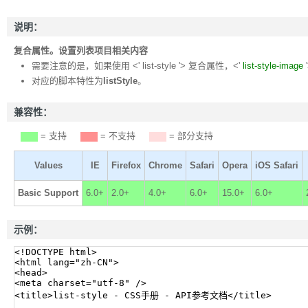
说明：
复合属性。设置列表项目相关内容
需要注意的是，如果使用 <' list-style '> 复合属性，<'
list-style-image
对应的脚本特性为
listStyle
。
兼容性：
= 支持
= 不支持
= 部分支持
Values
IE
Firefox
Chrome
Safari
Opera
iOS Safari
Basic Support
6.0+
2.0+
4.0+
6.0+
15.0+
6.0+
示例：