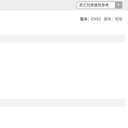
其它列表属性参考
list-style
list-style-image
版本：CSS1
媒体：视觉
list-style-position
list-style-type