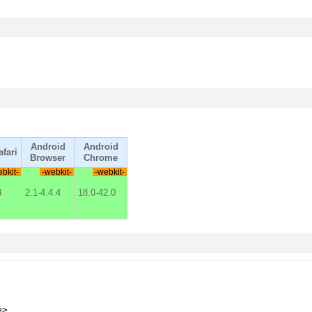
Android
Android
fari
Browser
Chrome
ebkit-
-webkit-
-webkit-
3
2.1-4.4.4
18.0-42.0