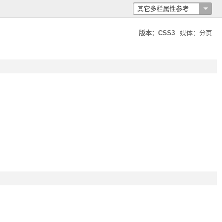
其它多栏属性参考
columns
columns-width
版本：CSS3
媒体：分页
columns-count
columns-gap
columns-rule
columns-rule-width
columns-rule-style
columns-rule-color
columns-span
columns-fill
columns-break-before
columns-break-after
columns-break-inside