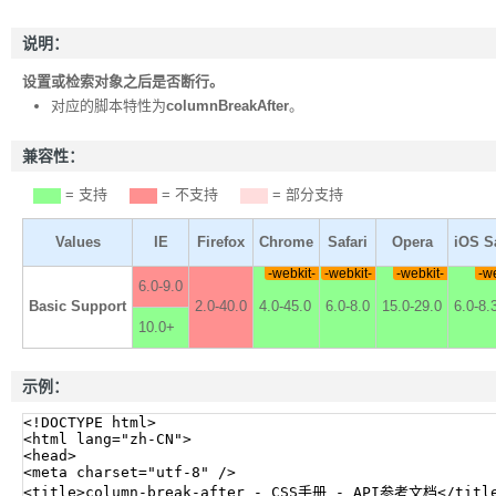
说明：
设置或检索对象之后是否断行。
对应的脚本特性为
columnBreakAfter
。
兼容性：
= 支持
= 不支持
= 部分支持
Values
IE
Firefox
Chrome
Safari
Opera
iOS Sa
-webkit-
-webkit-
-webkit-
-w
6.0-9.0
Basic Support
2.0-40.0
4.0-45.0
6.0-8.0
15.0-29.0
6.0-8.
10.0+
示例：