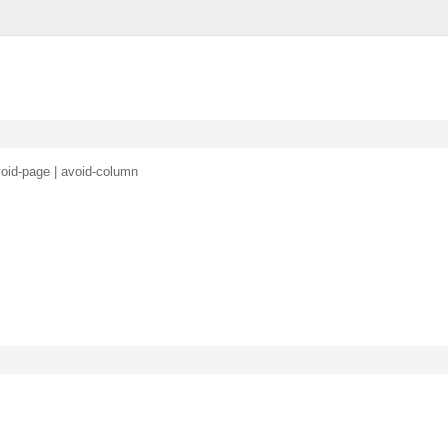
avoid-page | avoid-column