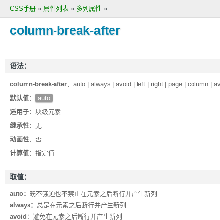
CSS手册
»
属性列表
»
多列属性
»
column-break-after
语法：
column-break-after
：auto | always | avoid | left | right | page | column | 
默认值
：
auto
适用于
：块级元素
继承性
：无
动画性
：否
计算值
：指定值
取值：
auto：
既不强迫也不禁止在元素之后断行并产生新列
always：
总是在元素之后断行并产生新列
avoid：
避免在元素之后断行并产生新列