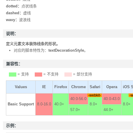
dotted：
点状线条
dashed：
虚线
wavy：
波浪线
说明：
定义元素文本装饰线条的形状。
对应的脚本特性为：
textDecorationStyle
。
兼容性：
= 支持
= 不支持
= 部分支持
Values
IE
Firefox
Chrome
Safari
Opera
iOS S
-webkit-
-w
40.0-56.0
40.0-43.0
Basic Support
8.0-16.0
40.0+
8.0+
8.0+
57.0+
44.0+
示例：