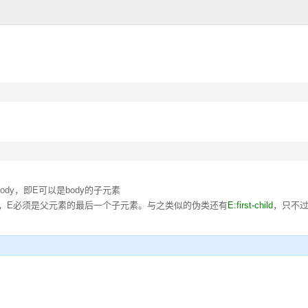
y，即E可以是body的子元素
换言之，E必须是父元素的最后一个子元素。与之类似的伪类还有
E:first-child
，只不