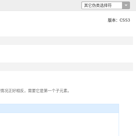
其它伪类选择符
E:link
E:visited
版本：CSS3
E:hover
E:active
E:focus
E:lang(fr)
E:not(s)
E:root
E:first-child
E:last-child
E:only-child
过情况正好相反，需要它是第一个子元素。
E:nth-child(n)
E:nth-last-child(n)
E:first-of-type
E:last-of-type
E:only-of-type
E:nth-of-type(n)