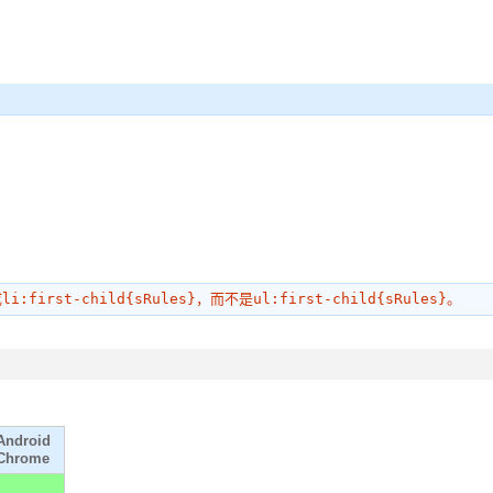
成
li:first-child{sRules}
，而不是
ul:first-child{sRules}
。
Android
Chrome