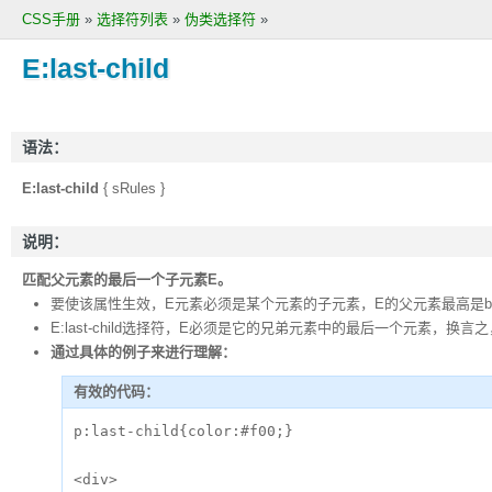
CSS手册
»
选择符列表
»
伪类选择符
»
E:last-child
语法：
E:last-child
{ sRules }
说明：
匹配父元素的最后一个子元素E。
要使该属性生效，E元素必须是某个元素的子元素，E的父元素最高是bod
E:last-child选择符，E必须是它的兄弟元素中的最后一个元素，
通过具体的例子来进行理解：
有效的代码：
p:last-child{color:#f00;}

<div>
