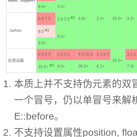
Basic Support
8.0+
3.5+
#2
6.0-7.0
4.0+
3.1+
15.0+
3.2+
2.0-3.0
::before
#1
8.0
3.5+
9.0+
6.0-9.0
2.0-3.5
4.0-25.0
3.1-6.0
3.2-6
应用动画
15.0+
#3
4.0+
26.0+
6.1+
7.0+
10.0+
本质上并不支持伪元素的双冒
一个冒号，仍以单冒号来解
E::before。
不支持设置属性position, float,