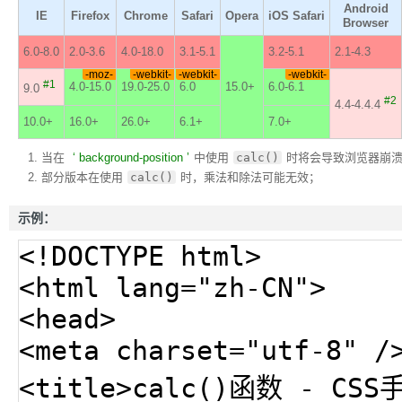
Android
IE
Firefox
Chrome
Safari
Opera
iOS Safari
Browser
6.0-8.0
2.0-3.6
4.0-18.0
3.1-5.1
3.2-5.1
2.1-4.3
-moz-
-webkit-
-webkit-
-webkit-
#1
4.0-15.0
19.0-25.0
6.0
15.0+
6.0-6.1
9.0
#2
4.4-4.4.4
10.0+
16.0+
26.0+
6.1+
7.0+
当在
background-position
中使用
calc()
时将会导致浏览器崩
部分版本在使用
calc()
时，乘法和除法可能无效；
示例：