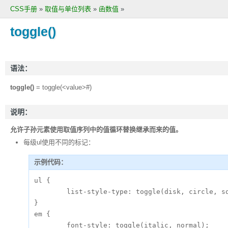
CSS手册
»
取值与单位列表
»
函数值
»
toggle()
语法：
toggle()
= toggle(<value>#)
说明：
允许子孙元素使用取值序列中的值循环替换继承而来的值。
每级ul使用不同的标记：
示例代码：
ul {

	list-style-type: toggle(disk, circle, square, box);

}

em {

	font-style: toggle(italic, normal);
