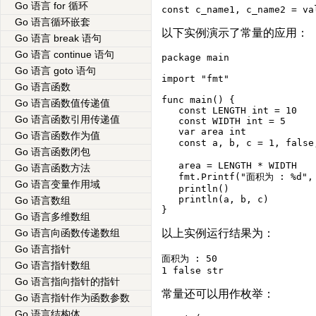
Go 语言 for 循环
const c_name1, c_name2 = va
Go 语言循环嵌套
以下实例演示了常量的应用：
Go 语言 break 语句
Go 语言 continue 语句
package main

Go 语言 goto 语句
import "fmt"

Go 语言函数
func main() {

Go 语言函数值传递值
   const LENGTH int = 10

Go 语言函数引用传递值
   const WIDTH int = 5   

   var area int

Go 语言函数作为值
   const a, b, c = 1, fals
Go 语言函数闭包
   area = LENGTH * WIDTH

Go 语言函数方法
   fmt.Printf("面积为 : %d", 
Go 语言变量作用域
   println()

   println(a, b, c)   

Go 语言数组
Go 语言多维数组
以上实例运行结果为：
Go 语言向函数传递数组
Go 语言指针
面积为 : 50

Go 语言指针数组
1 false str
Go 语言指向指针的指针
常量还可以用作枚举：
Go 语言指针作为函数参数
Go 语言结构体