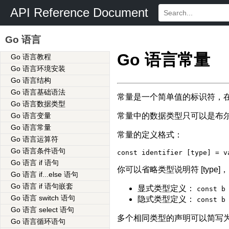
API Reference Document
Go 语言
Go 语言常量
Go 语言教程
Go 语言环境安装
Go 语言结构
Go 语言基础语法
常量是一个简单值的标识符，
Go 语言数据类型
常量中的数据类型只可以是布
Go 语言变量
Go 语言常量
常量的定义格式：
Go 语言运算符
Go 语言条件语句
const identifier [type] = v
Go 语言 if 语句
你可以省略类型说明符 [typ
Go 语言 if...else 语句
Go 语言 if 语句嵌套
显式类型定义：
const b
Go 语言 switch 语句
隐式类型定义：
const b
Go 语言 select 语句
多个相同类型的声明可以简写
Go 语言循环语句