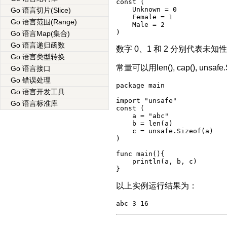
const (

    Unknown = 0

Go 语言切片(Slice)
    Female = 1

Go 语言范围(Range)
    Male = 2

Go 语言Map(集合)
Go 语言递归函数
数字 0、1 和 2 分别代表未
Go 语言类型转换
常量可以用len(), cap(),
Go 语言接口
Go 错误处理
package main

Go 语言开发工具
import "unsafe"

Go 语言标准库
const (

    a = "abc"

    b = len(a)

    c = unsafe.Sizeof(a)

)

func main(){

    println(a, b, c)

以上实例运行结果为：