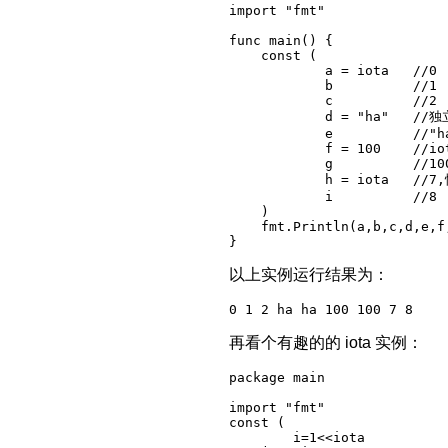
import "fmt"

func main() {

    const (

            a = iota   //0

            b          //1

            c          //2

            d = "ha"   //独
            e          //"ha
            f = 100    //iot
            g          //100
            h = iota   //7
            i          //8

    )

    fmt.Println(a,b,c,d,e,f,
以上实例运行结果为：
再看个有趣的的 iota 实例：
package main

import "fmt"

const (

	i=1<<iota
