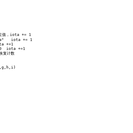
立值，iota += 1

"   iota += 1

a +=1

  iota +=1

,恢复计数

g,h,i)
