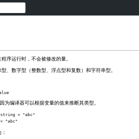
在程序运行时，不会被修改的量。
尔型、数字型（整数型、浮点型和复数）和字符串型。
alue
e]，因为编译器可以根据变量的值来推断其类型。
 string = "abc"
 = "abc"
为：