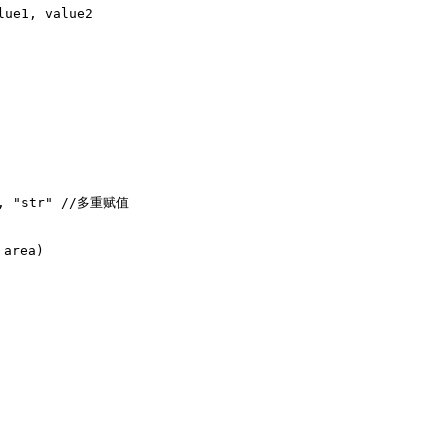
lue1, value2
e, "str" //多重赋值

area)
