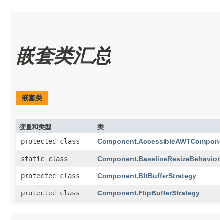
嵌套类汇总
嵌套类
变量和类型
类
protected class
Component.AccessibleAWTCompon
static class
Component.BaselineResizeBehavior
protected class
Component.BltBufferStrategy
protected class
Component.FlipBufferStrategy