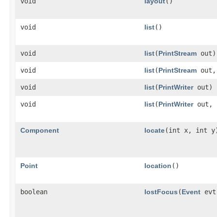
void
layout
()
void
list
()
void
list
​(
PrintStream
out)
void
list
​(
PrintStream
out,
void
list
​(
PrintWriter
out)
void
list
​(
PrintWriter
out, 
Component
locate
​(int x, int y
Point
location
()
boolean
lostFocus
​(
Event
ev