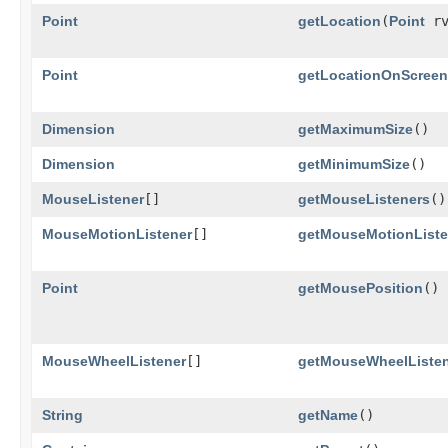
Point
getLocation
​(
Point
rv
Point
getLocationOnScreen
Dimension
getMaximumSize
()
Dimension
getMinimumSize
()
MouseListener
[]
getMouseListeners
()
MouseMotionListener
[]
getMouseMotionListe
Point
getMousePosition
()
MouseWheelListener
[]
getMouseWheelListe
String
getName
()