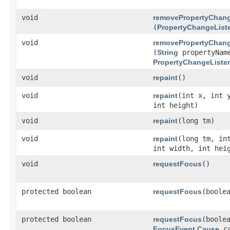
void
removePropertyChang
(
PropertyChangeList
void
removePropertyChang
(
String
propertyNam
PropertyChangeListe
void
repaint
()
void
repaint
​(int x, int 
int height)
void
repaint
​(long tm)
void
repaint
​(long tm, in
int width, int hei
void
requestFocus
()
protected boolean
requestFocus
​(boole
protected boolean
requestFocus
​(boole
FocusEvent.Cause
ca