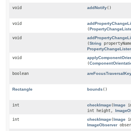
void
addNotify
()
void
addPropertyChangeLi
(
PropertyChangeList
void
addPropertyChangeLi
(
String
propertyNam
PropertyChangeListe
void
applyComponentOrien
(
ComponentOrientati
boolean
areFocusTraversalKe
Rectangle
bounds
()
int
checkImage
​(
Image
im
int height,
ImageO
int
checkImage
​(
Image
im
ImageObserver
obser