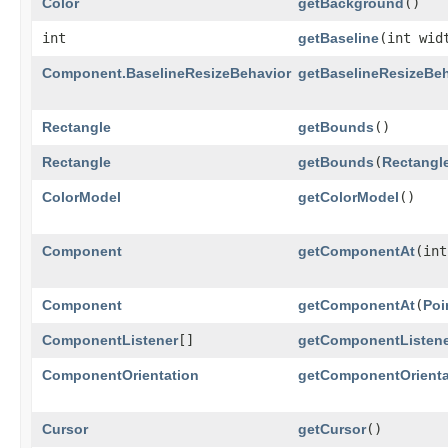
Color
getBackground
()
int
getBaseline
​(int wid
Component.BaselineResizeBehavior
getBaselineResizeBeh
Rectangle
getBounds
()
Rectangle
getBounds
​(
Rectangl
ColorModel
getColorModel
()
Component
getComponentAt
​(in
Component
getComponentAt
​(
Poi
ComponentListener
[]
getComponentListen
ComponentOrientation
getComponentOrienta
Cursor
getCursor
()