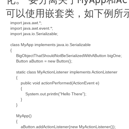
可以使用嵌套类，如下例所
import java.awt.*;

    import java.awt.event.*;

    import java.io.Serializable;

    class MyApp implements java.io.Serializable

    {

         BigObjectThatShouldNotBeSerializedWithAButton bigOne;

         Button aButton = new Button();

         static class MyActionListener implements ActionListener

         {

             public void actionPerformed(ActionEvent e)

             {

                 System.out.println("Hello There");

             }

         }

         MyApp()

         {

             aButton.addActionListener(new MyActionListener());
