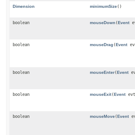
Dimension
minimumSize
()
boolean
mouseDown
​(
Event
ev
boolean
mouseDrag
​(
Event
ev
boolean
mouseEnter
​(
Event
ev
boolean
mouseExit
​(
Event
evt
boolean
mouseMove
​(
Event
ev