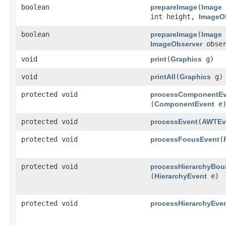
boolean
prepareImage
​(
Image
int height,
ImageO
boolean
prepareImage
​(
Image
ImageObserver
obser
void
print
​(
Graphics
g)
void
printAll
​(
Graphics
g)
protected void
processComponentEv
(
ComponentEvent
e
protected void
processEvent
​(
AWTEv
protected void
processFocusEvent
​(
protected void
processHierarchyBou
(
HierarchyEvent
e)
protected void
processHierarchyEve