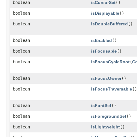
boolean
isCursorSet
()
boolean
isDisplayable
()
boolean
isDoubleBuffered
()
boolean
isEnabled
()
boolean
isFocusable
()
boolean
isFocusCycleRoot
​(
Co
boolean
isFocusOwner
()
boolean
isFocusTraversable
()
boolean
isFontSet
()
boolean
isForegroundSet
()
boolean
isLightweight
()