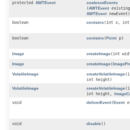
protected
AWTEvent
coalesceEvents
(
AWTEvent
existing
AWTEvent
newEvent)
boolean
contains
​(int x, int
boolean
contains
​(
Point
p)
Image
createImage
​(int wi
Image
createImage
​(
ImagePr
VolatileImage
createVolatileImage
​(
int height)
VolatileImage
createVolatileImage
​(
int height,
ImageCa
void
deliverEvent
​(
Event
e
void
disable
()