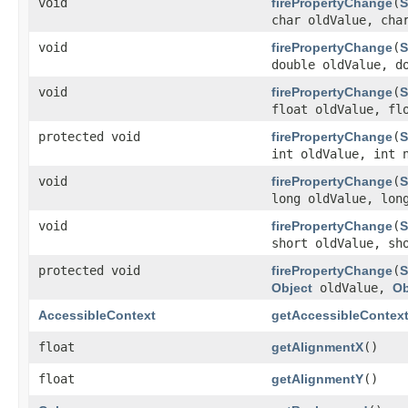
void
firePropertyChange
​(
S
char oldValue, cha
void
firePropertyChange
​(
S
double oldValue, d
void
firePropertyChange
​(
S
float oldValue, fl
protected void
firePropertyChange
​(
S
int oldValue, int 
void
firePropertyChange
​(
S
long oldValue, lon
void
firePropertyChange
​(
S
short oldValue, sh
protected void
firePropertyChange
​(
S
Object
oldValue,
Ob
AccessibleContext
getAccessibleContex
float
getAlignmentX
()
float
getAlignmentY
()