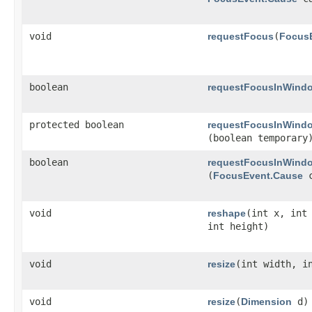
void
requestFocus
​(
Focus
boolean
requestFocusInWind
protected boolean
requestFocusInWind
(boolean temporary
boolean
requestFocusInWind
(
FocusEvent.Cause
c
void
reshape
​(int x, int
int height)
void
resize
​(int width, i
void
resize
​(
Dimension
d)