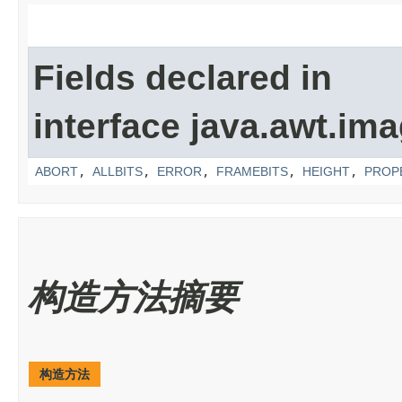
Fields declared in
interface java.awt.ima
ABORT
,
ALLBITS
,
ERROR
,
FRAMEBITS
,
HEIGHT
,
PROP
构造方法摘要
构造方法