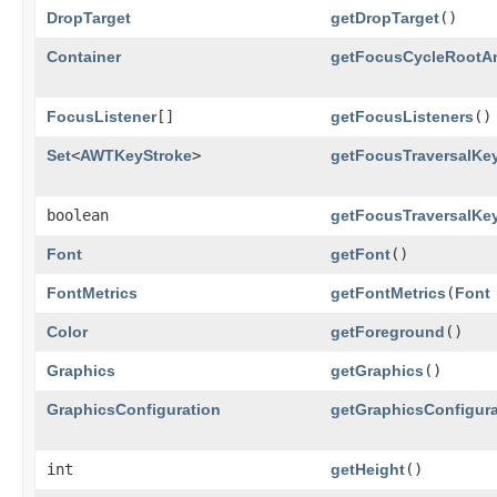
DropTarget
getDropTarget
()
Container
getFocusCycleRootA
FocusListener
[]
getFocusListeners
()
Set
<
AWTKeyStroke
>
getFocusTraversalKe
boolean
getFocusTraversalKe
Font
getFont
()
FontMetrics
getFontMetrics
​(
Font
Color
getForeground
()
Graphics
getGraphics
()
GraphicsConfiguration
getGraphicsConfigura
int
getHeight
()