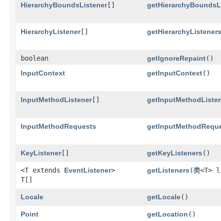
HierarchyBoundsListener
[]
getHierarchyBoundsL
HierarchyListener
[]
getHierarchyListener
boolean
getIgnoreRepaint
()
InputContext
getInputContext
()
InputMethodListener
[]
getInputMethodListe
InputMethodRequests
getInputMethodRequ
KeyListener
[]
getKeyListeners
()
<T extends
EventListener
>
getListeners
​(
类
<T> l
T[]
Locale
getLocale
()
Point
getLocation
()