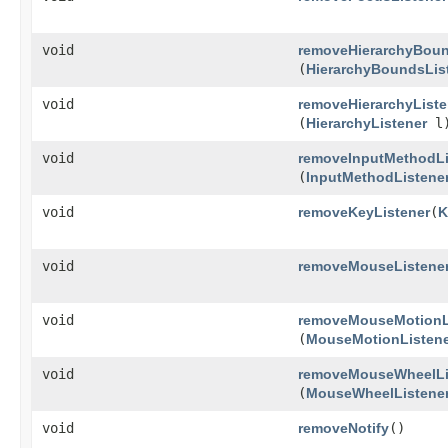
void
removeHierarchyBoun
(
HierarchyBoundsLis
void
removeHierarchyListe
(
HierarchyListener
l
void
removeInputMethodLi
(
InputMethodListene
void
removeKeyListener
​(
K
void
removeMouseListene
void
removeMouseMotionL
(
MouseMotionListen
void
removeMouseWheelLi
(
MouseWheelListene
void
removeNotify
()