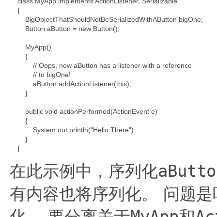
    class MyApp implements ActionListener, Serializable

    {

        BigObjectThatShouldNotBeSerializedWithAButton bigOne;

        Button aButton = new Button();

        MyApp()

        {

            // Oops, now aButton has a listener with a reference

            // to bigOne!

            aButton.addActionListener(this);

        }

        public void actionPerformed(ActionEvent e)

        {

            System.out.println("Hello There");

        }

    }
aButto
在此示例中，序列化
有内容也将序列化。
问题是
MyApp
Ac
化。
要分离关于
和