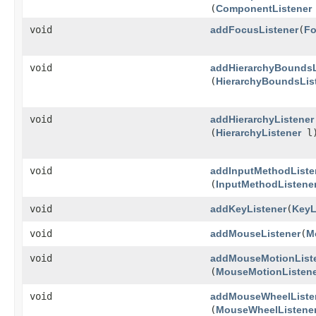
(
ComponentListener
void
addFocusListener
​(
Fo
void
addHierarchyBoundsL
(
HierarchyBoundsLis
void
addHierarchyListener
(
HierarchyListener
l
void
addInputMethodListe
(
InputMethodListene
void
addKeyListener
​(
KeyL
void
addMouseListener
​(
M
void
addMouseMotionList
(
MouseMotionListen
void
addMouseWheelListe
(
MouseWheelListene