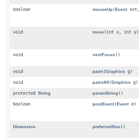
boolean
mouseUp
​(
Event
evt,
void
move
​(int x, int y)
void
nextFocus
()
void
paint
​(
Graphics
g)
void
paintAll
​(
Graphics
g)
protected
String
paramString
()
boolean
postEvent
​(
Event
e)
Dimension
preferredSize
()