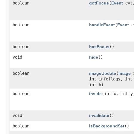
boolean
gotFocus
​(
Event
evt
boolean
handleEvent
​(
Event
e
boolean
hasFocus
()
void
hide
()
boolean
imageUpdate
​(
Image
i
int infoflags, int
int h)
boolean
inside
​(int x, int y
void
invalidate
()
boolean
isBackgroundSet
()