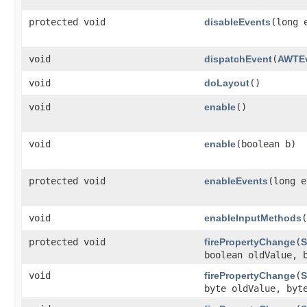
protected void
disableEvents
​(long
void
dispatchEvent
​(
AWTE
void
doLayout
()
void
enable
()
void
enable
​(boolean b)
protected void
enableEvents
​(long 
void
enableInputMethods
​
protected void
firePropertyChange
​(
S
boolean oldValue, 
void
firePropertyChange
​(
S
byte oldValue, byt