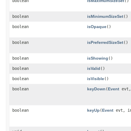
boolean
isMaximumSizeSet
()
boolean
isMinimumSizeSet
()
boolean
isOpaque
()
boolean
isPreferredSizeSet
()
boolean
isShowing
()
boolean
isValid
()
boolean
isVisible
()
boolean
keyDown
​(
Event
evt,
boolean
keyUp
​(
Event
evt, i