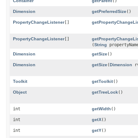
Container
getParent
()
Dimension
getPreferredSize
()
PropertyChangeListener
[]
getPropertyChangeLi
PropertyChangeListener
[]
getPropertyChangeLi
(
String
propertyNam
Dimension
getSize
()
Dimension
getSize
​(
Dimension
r
Toolkit
getToolkit
()
Object
getTreeLock
()
int
getWidth
()
int
getX
()
int
getY
()