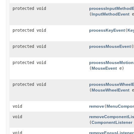
protected void
processInputMethod
(
InputMethodEvent
e
protected void
processKeyEvent
​(
Ke
protected void
processMouseEvent
​(
protected void
processMouseMotion
(
MouseEvent
e)
protected void
processMouseWheelE
(
MouseWheelEvent
e
void
remove
​(
MenuCompon
void
removeComponentLis
(
ComponentListener
void
removeFocusListener