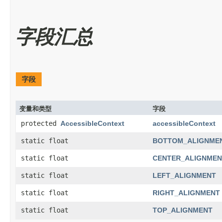
字段汇总
字段
变量和类型
字段
protected
AccessibleContext
accessibleContext
static float
BOTTOM_ALIGNME
static float
CENTER_ALIGNMEN
static float
LEFT_ALIGNMENT
static float
RIGHT_ALIGNMENT
static float
TOP_ALIGNMENT