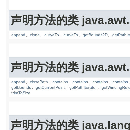
声明方法的类 java.awt.
append
,
clone
,
curveTo
,
curveTo
,
getBounds2D
,
getPathIt
声明方法的类 java.awt.
append
,
closePath
,
contains
,
contains
,
contains
,
contains
getBounds
,
getCurrentPoint
,
getPathIterator
,
getWindingRul
trimToSize
声明方法的类 java.lang