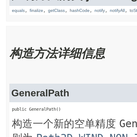
equals
,
finalize
,
getClass
,
hashCode
,
notify
,
notifyAll
,
toS
构造方法详细信息
GeneralPath
public GeneralPath()
构造一个新的空单精度
Ge