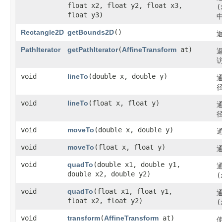
float x2, float y2, float x3,
(
float y3)
Rectangle2D
getBounds2D
()
PathIterator
getPathIterator
​(
AffineTransform
at)
void
lineTo
​(double x, double y)
void
lineTo
​(float x, float y)
void
moveTo
​(double x, double y)
void
moveTo
​(float x, float y)
void
quadTo
​(double x1, double y1,
double x2, double y2)
(
void
quadTo
​(float x1, float y1,
float x2, float y2)
(
void
transform
​(
AffineTransform
at)