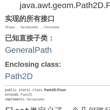
java.awt.geom.Path2D.F
实现的所有接口
Shape
，
Serializable
，
Cloneable
已知直接子类：
GeneralPath
Enclosing class:
Path2D
public static class 
Path2D.Float
extends 
Path2D
implements 
Serializable