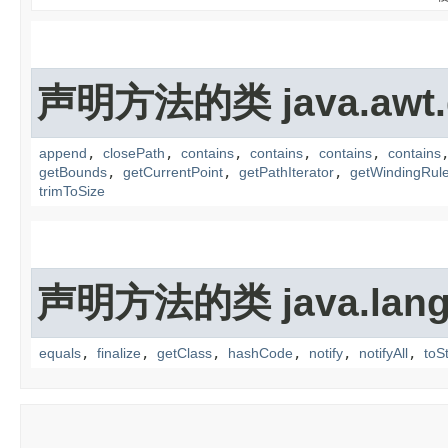
声明方法的类 java.awt.
append
,
closePath
,
contains
,
contains
,
contains
,
contains
getBounds
,
getCurrentPoint
,
getPathIterator
,
getWindingRul
trimToSize
声明方法的类 java.lang
equals
,
finalize
,
getClass
,
hashCode
,
notify
,
notifyAll
,
toS