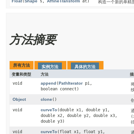
Float
​(
Shape
s,
AffineTransform
at)
构造一个新的单精
方法摘要
所有方法
实例方法
具体的方法
变量和类型
方法
描
void
append
​(
PathIterator
pi,
boolean connect)
Object
clone
()
void
curveTo
​(double x1, double y1,
double x2, double y2, double x3,
(
double y3)
void
curveTo
​(float x1, float y1,