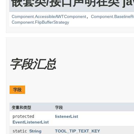
嵌套类/接口声明在类 java
Component.AccessibleAWTComponent
,
Component.BaselineR
Component.FlipBufferStrategy
字段汇总
字段
变量和类型
字段
protected
listenerList
EventListenerList
static
String
TOOL_TIP_TEXT_KEY