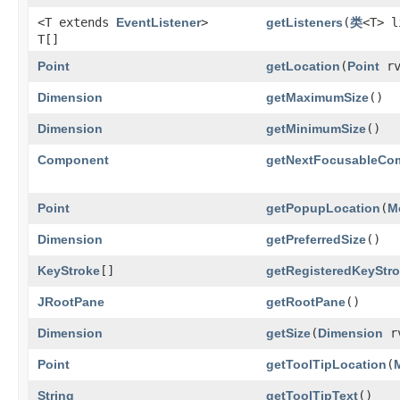
<T extends
EventListener
>
getListeners
​(
类
<T> l
T[]
Point
getLocation
​(
Point
rv
Dimension
getMaximumSize
()
Dimension
getMinimumSize
()
Component
getNextFocusableCo
Point
getPopupLocation
​(
M
Dimension
getPreferredSize
()
KeyStroke
[]
getRegisteredKeyStr
JRootPane
getRootPane
()
Dimension
getSize
​(
Dimension
r
Point
getToolTipLocation
​(
String
getToolTipText
()