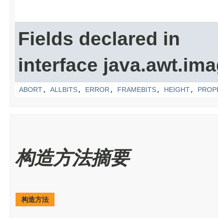
Fields declared in
interface java.awt.ima
ABORT
,
ALLBITS
,
ERROR
,
FRAMEBITS
,
HEIGHT
,
PROP
构造方法摘要
构造方法