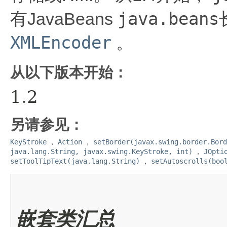
java.beans
有JavaBeans
XMLEncoder
。
从以下版本开始：
1.2
另请参见：
KeyStroke
，
Action
，
setBorder(javax.swing.border.Bord
java.lang.String, javax.swing.KeyStroke, int)
，
JOpti
setToolTipText(java.lang.String)
，
setAutoscrolls(boo
嵌套类汇总