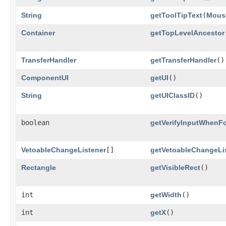
String
getToolTipText
​(
Mous
Container
getTopLevelAncestor
TransferHandler
getTransferHandler
()
ComponentUI
getUI
()
String
getUIClassID
()
boolean
getVerifyInputWhenF
VetoableChangeListener
[]
getVetoableChangeLi
Rectangle
getVisibleRect
()
int
getWidth
()
int
getX
()