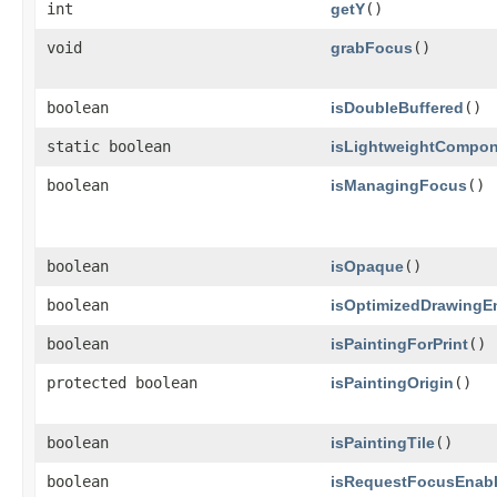
int
getY
()
void
grabFocus
()
boolean
isDoubleBuffered
()
static boolean
isLightweightCompo
boolean
isManagingFocus
()
boolean
isOpaque
()
boolean
isOptimizedDrawingE
boolean
isPaintingForPrint
()
protected boolean
isPaintingOrigin
()
boolean
isPaintingTile
()
boolean
isRequestFocusEnab