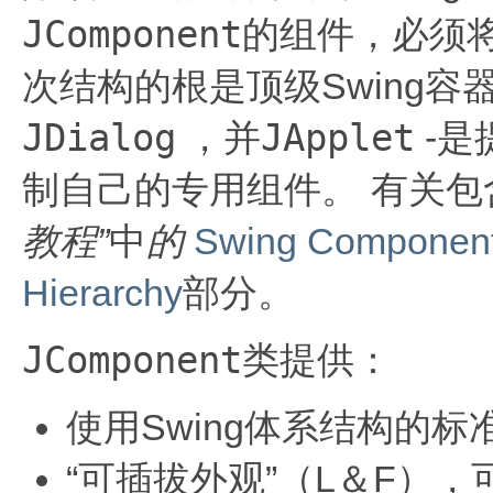
JComponent
的组件，必须
次结构的根是顶级Swing容
JDialog
JApplet
，并
-是
制自己的专用组件。
有关包
教程”
中
的
Swing Component
Hierarchy
部分。
JComponent
类提供：
使用Swing体系结构的
“可插拔外观”（L＆F）