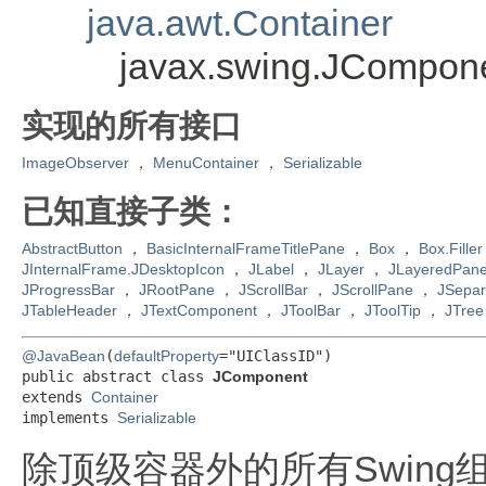
java.awt.Container
javax.swing.JCompon
实现的所有接口
ImageObserver
，
MenuContainer
，
Serializable
已知直接子类：
AbstractButton
，
BasicInternalFrameTitlePane
，
Box
，
Box.Filler
JInternalFrame.JDesktopIcon
，
JLabel
，
JLayer
，
JLayeredPan
JProgressBar
，
JRootPane
，
JScrollBar
，
JScrollPane
，
JSepar
JTableHeader
，
JTextComponent
，
JToolBar
，
JToolTip
，
JTree
@JavaBean
(
defaultProperty
="UIClassID")

public abstract class 
JComponent
extends 
Container
implements 
Serializable
除顶级容器外的所有Swing