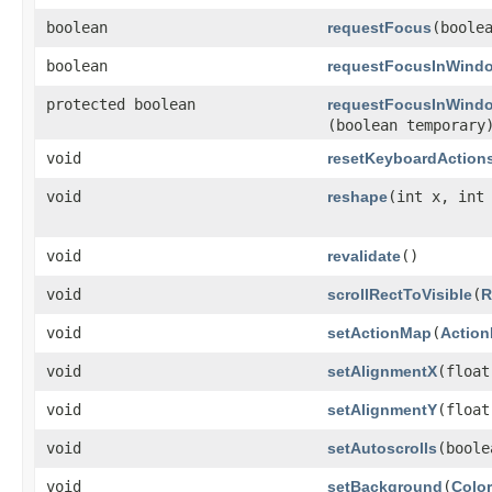
boolean
requestFocus
​(boole
boolean
requestFocusInWind
protected boolean
requestFocusInWind
(boolean temporary
void
resetKeyboardAction
void
reshape
​(int x, int
void
revalidate
()
void
scrollRectToVisible
​(
R
void
setActionMap
​(
Actio
void
setAlignmentX
​(floa
void
setAlignmentY
​(floa
void
setAutoscrolls
​(bool
void
setBackground
​(
Color