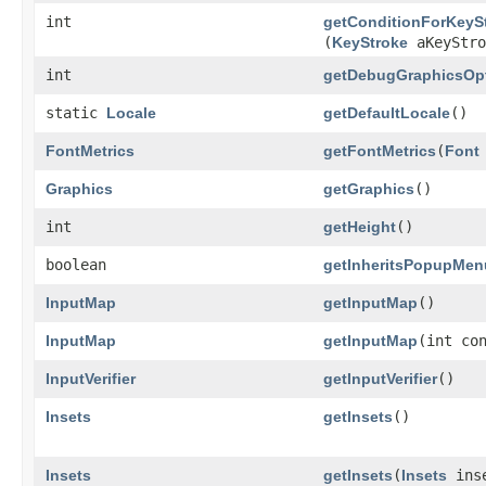
int
getConditionForKeyS
(
KeyStroke
aKeyStro
int
getDebugGraphicsOp
static
Locale
getDefaultLocale
()
FontMetrics
getFontMetrics
​(
Font
Graphics
getGraphics
()
int
getHeight
()
boolean
getInheritsPopupMen
InputMap
getInputMap
()
InputMap
getInputMap
​(int co
InputVerifier
getInputVerifier
()
Insets
getInsets
()
Insets
getInsets
​(
Insets
ins