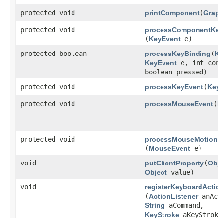
protected void
printComponent
​(
Gra
protected void
processComponentKe
(
KeyEvent
e)
protected boolean
processKeyBinding
​(
KeyEvent
e, int con
boolean pressed)
protected void
processKeyEvent
​(
Ke
protected void
processMouseEvent
​(
protected void
processMouseMotion
(
MouseEvent
e)
void
putClientProperty
​(
Ob
Object
value)
void
registerKeyboardActi
(
ActionListener
anAc
String
aCommand,
KeyStroke
aKeyStrok