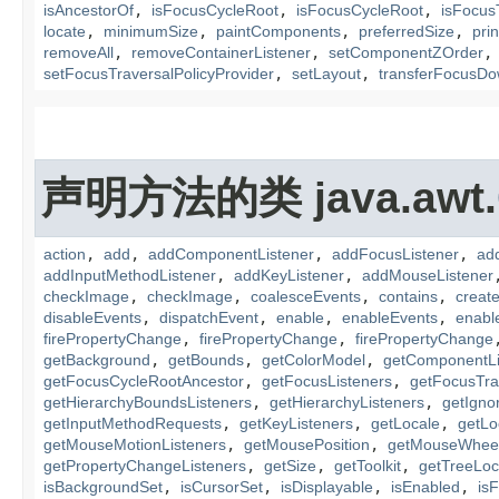
isAncestorOf
,
isFocusCycleRoot
,
isFocusCycleRoot
,
isFocus
locate
,
minimumSize
,
paintComponents
,
preferredSize
,
pri
removeAll
,
removeContainerListener
,
setComponentZOrder
setFocusTraversalPolicyProvider
,
setLayout
,
transferFocusD
声明方法的类 java.awt.
action
,
add
,
addComponentListener
,
addFocusListener
,
ad
addInputMethodListener
,
addKeyListener
,
addMouseListener
checkImage
,
checkImage
,
coalesceEvents
,
contains
,
creat
disableEvents
,
dispatchEvent
,
enable
,
enableEvents
,
enabl
firePropertyChange
,
firePropertyChange
,
firePropertyChange
getBackground
,
getBounds
,
getColorModel
,
getComponentLi
getFocusCycleRootAncestor
,
getFocusListeners
,
getFocusTra
getHierarchyBoundsListeners
,
getHierarchyListeners
,
getIgno
getInputMethodRequests
,
getKeyListeners
,
getLocale
,
getLo
getMouseMotionListeners
,
getMousePosition
,
getMouseWheel
getPropertyChangeListeners
,
getSize
,
getToolkit
,
getTreeLoc
isBackgroundSet
,
isCursorSet
,
isDisplayable
,
isEnabled
,
is