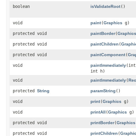
boolean
isValidateRoot
()
void
paint
​(
Graphics
g)
protected void
paintBorder
​(
Graphic
protected void
paintChildren
​(
Graphi
protected void
paintComponent
​(
Gra
void
paintImmediately
​(in
int h)
void
paintImmediately
​(
Rec
protected
String
paramString
()
void
print
​(
Graphics
g)
void
printAll
​(
Graphics
g)
protected void
printBorder
​(
Graphics
protected void
printChildren
​(
Graphi