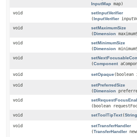
InputMap
map)
void
setInputVerifier
(
InputVerifier
inputV
void
setMaximumSize
(
Dimension
maximum
void
setMinimumSize
(
Dimension
minimum
void
setNextFocusableCo
(
Component
aCompon
void
setOpaque
​(boolean
void
setPreferredSize
(
Dimension
preferre
void
setRequestFocusEna
(boolean requestFo
void
setToolTipText
​(
Strin
void
setTransferHandler
(
TransferHandler
new