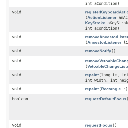
int aCondition)
void
registerKeyboardActi
(
ActionListener
anAc
KeyStroke
aKeyStrok
int aCondition)
void
removeAncestorListe
(
AncestorListener
li
void
removeNotify
()
void
removeVetoableChang
(
VetoableChangeList
void
repaint
​(long tm, in
int width, int hei
void
repaint
​(
Rectangle
r)
boolean
requestDefaultFocus
void
requestFocus
()