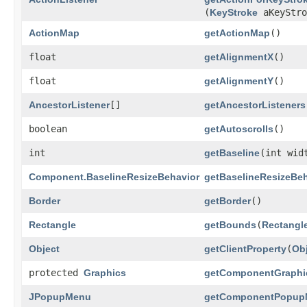
(
KeyStroke
aKeyStro
ActionMap
getActionMap
()
float
getAlignmentX
()
float
getAlignmentY
()
AncestorListener
[]
getAncestorListeners
boolean
getAutoscrolls
()
int
getBaseline
​(int wid
Component.BaselineResizeBehavior
getBaselineResizeBeh
Border
getBorder
()
Rectangle
getBounds
​(
Rectangl
Object
getClientProperty
​(
Ob
protected
Graphics
getComponentGraphi
JPopupMenu
getComponentPopup