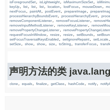
isForegroundSet
,
isLightweight
,
isMaximumSizeSet
,
isMinim
keyUp
,
list
,
list
,
list
,
location
,
lostFocus
,
mouseDown
,
mo
nextFocus
,
paintAll
,
postEvent
,
prepareImage
,
prepareIma
processHierarchyBoundsEvent
,
processHierarchyEvent
,
proc
removeComponentListener
,
removeFocusListener
,
removeHie
removeInputMethodListener
,
removeKeyListener
,
removeMous
removePropertyChangeListener
,
removePropertyChangeListen
requestFocusInWindow
,
resize
,
resize
,
setBounds
,
setBoun
setFocusTraversalKeysEnabled
,
setIgnoreRepaint
,
setLocale
setSize
,
show
,
show
,
size
,
toString
,
transferFocus
,
trans
声明方法的类 java.lang
clone
,
equals
,
finalize
,
getClass
,
hashCode
,
notify
,
notifyA