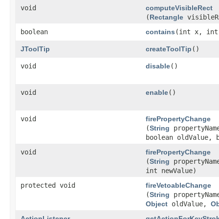
void
computeVisibleRect
(
Rectangle
visibleR
boolean
contains
​(int x, int
JToolTip
createToolTip
()
void
disable
()
void
enable
()
void
firePropertyChange
(
String
propertyNam
boolean oldValue, 
void
firePropertyChange
(
String
propertyName
int newValue)
protected void
fireVetoableChange
(
String
propertyNam
Object
oldValue,
Ob
ActionListener
getActionForKeyStro