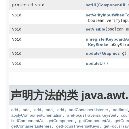
protected void
setUI
​(
ComponentUI
n
void
setVerifyInputWhenF
(boolean verifyInp
void
setVisible
​(boolean a
void
unregisterKeyboardA
(
KeyStroke
aKeyStro
void
update
​(
Graphics
g)
void
updateUI
()
声明方法的类 java.awt.
add
,
add
,
add
,
add
,
add
,
addContainerListener
,
addImpl
applyComponentOrientation
,
areFocusTraversalKeysSet
,
cou
findComponentAt
,
getComponent
,
getComponentAt
,
getCom
getContainerListeners
,
getFocusTraversalKeys
,
getFocusTrave