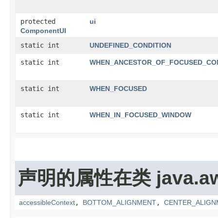
protected
ui
ComponentUI
static int
UNDEFINED_CONDITION
static int
WHEN_ANCESTOR_OF_FOCUSED_CO
static int
WHEN_FOCUSED
static int
WHEN_IN_FOCUSED_WINDOW
声明的属性在类 java.aw
accessibleContext
,
BOTTOM_ALIGNMENT
,
CENTER_ALIGN