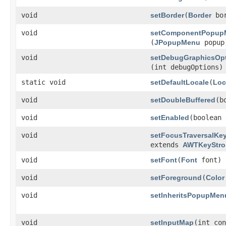
void
setBorder
​(
Border
bor
void
setComponentPopup
(
JPopupMenu
popup
void
setDebugGraphicsOp
(int debugOptions)
static void
setDefaultLocale
​(
Loc
void
setDoubleBuffered
​(
void
setEnabled
​(boolean
void
setFocusTraversalKe
extends
AWTKeyStro
void
setFont
​(
Font
font)
void
setForeground
​(
Color
void
setInheritsPopupMen
void
setInputMap
​(int co