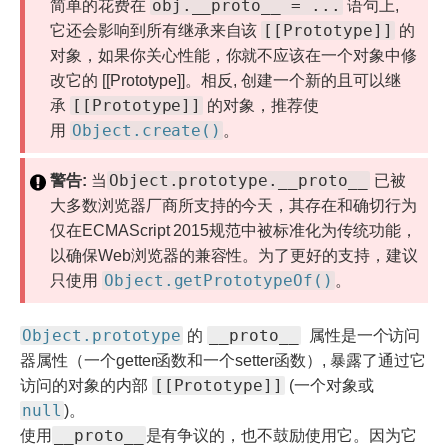
obj.__proto__ = ...
简单的花费在
语句上,
[[Prototype]]
它还会影响到所有继承来自该
的
对象，如果你关心性能，你就不应该在一个对象中修
改它的 [[Prototype]]。相反, 创建一个新的且可以继
[[Prototype]]
承
的对象，推荐使
Object.create()
用
。
Object.prototype.__proto__
警告:
当
已被
大多数浏览器厂商所支持的今天，其存在和确切行为
仅在ECMAScript 2015规范中被标准化为传统功能，
以确保Web浏览器的兼容性。为了更好的支持，建议
Object.getPrototypeOf()
只使用
。
Object.prototype
__proto__
的
属性是一个访问
器属性（一个getter函数和一个setter函数）, 暴露了通过它
[[Prototype]]
访问的对象的内部
(一个对象或
null
)。
__proto__
使用
是有争议的，也不鼓励使用它。因为它