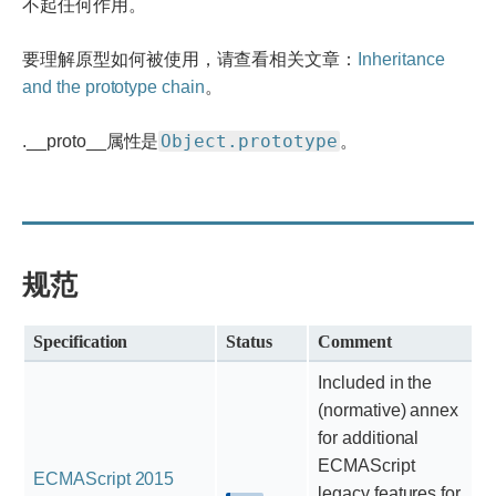
不起任何作用。
要理解原型如何被使用，请查看相关文章：
Inheritance
and the prototype chain
。
Object.prototype
.__proto__属性是
。
规范
Specification
Status
Comment
Included in the
(normative) annex
for additional
ECMAScript
ECMAScript 2015
legacy features for