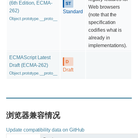
(6th Edition, ECMA-
Web browsers
262)
Standard
(note that the
Object.prototype.__proto__
specification
codifies what is
already in
implementations).
ECMAScript Latest
Draft (ECMA-262)
Draft
Object.prototype.__proto__
浏览器兼容情况
Update compatibility data on GitHub