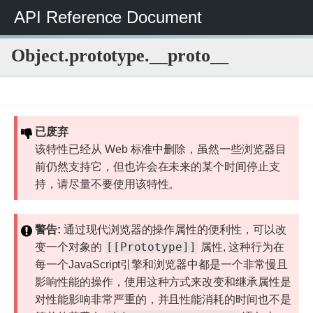
API Reference Document
Object.prototype.__proto__
JavaScript
JavaScript
JavaScript
Object
Object.prototype.__proto__
参
标
考
准
已废弃
内
该特性已经从 Web 标准中删除，虽然一些浏览器目
置
前仍然支持它，但也许会在未来的某个时间停止支
对
持，请尽量不要使用该特性。
象
警告:
通过现代浏览器的操作属性的便利性，可以改
[[Prototype]]
变一个对象的
属性, 这种行为在
每一个JavaScript引擎和浏览器中都是一个非常慢且
影响性能的操作，使用这种方式来改变和继承属性是
对性能影响非常严重的，并且性能消耗的时间也不是