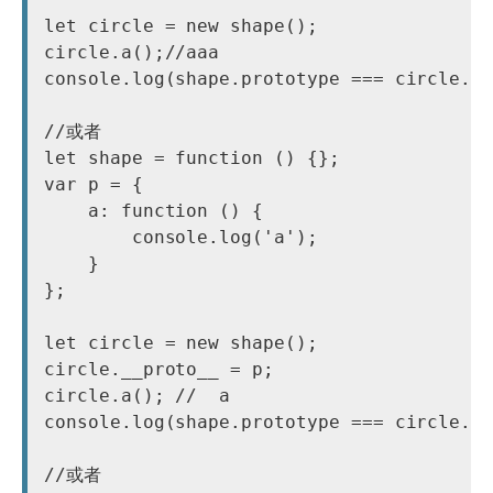
let circle = new shape();

circle.a();//aaa

console.log(shape.prototype === circle.__
//或者

let shape = function () {};

var p = {

    a: function () {

        console.log('a');

    }

};

let circle = new shape();

circle.__proto__ = p;

circle.a(); //  a

console.log(shape.prototype === circle.__
//或者
