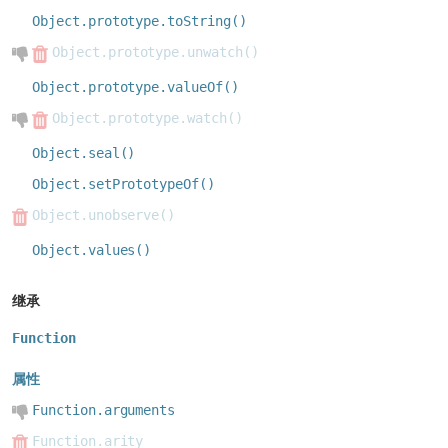
Object.prototype.toString()
Object.prototype.unwatch()
Object.prototype.valueOf()
Object.prototype.watch()
Object.seal()
Object.setPrototypeOf()
Object.unobserve()
Object.values()
继承
Function
属性
Function.arguments
Function.arity