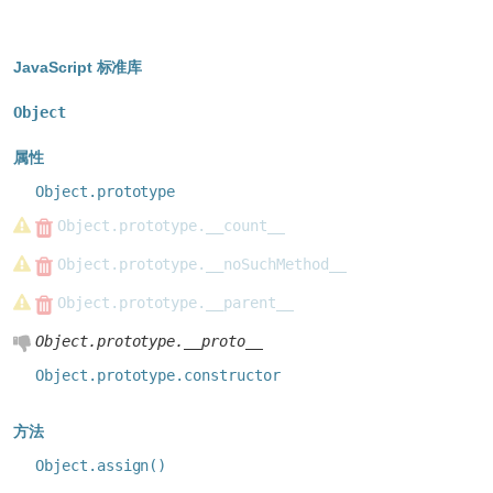
Metadata
JavaScript 标准库
Object
属性
Object.prototype
Object.prototype.__count__
Object.prototype.__noSuchMethod__
Object.prototype.__parent__
Object.prototype.__proto__
Object.prototype.constructor
方法
Object.assign()