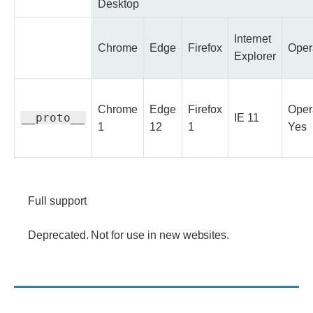
Desktop
Internet
Chrome
Edge
Firefox
Oper
Explorer
Chrome
Edge
Firefox
Oper
__proto__
Full
IE
11
Full
Full
Full
Full
1
12
1
Yes
Deprecated
support
support
support
support
supp
Legend
Full
support
Full support
Deprecated.
Deprecated. Not for use in new websites.
Not
for
use
in