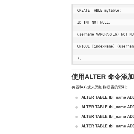
CREATE TABLE mytable(  

ID INT NOT NULL,   

username VARCHAR(16) NOT NU
UNIQUE [indexName] (usernam
使用ALTER 命令添
有四种方式来添加数据表的索引：
ALTER TABLE tbl_name ADD
ALTER TABLE tbl_name ADD 
ALTER TABLE tbl_name ADD 
ALTER TABLE tbl_name ADD