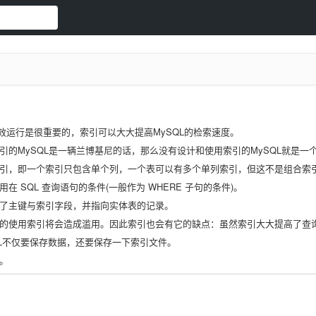
的高效运行是很重要的，索引可以大大提高MySQL的检索速度。
引的MySQL是一辆兰博基尼的话，那么没有设计和使用索引的MySQL就是一
引，即一个索引只包含单个列，一个表可以有多个单列索引，但这不是组合索
 SQL 查询语句的条件(一般作为 WHERE 子句的条件)。
了主键与索引字段，并指向实体表的记录。
的使用索引将会造成滥用。因此索引也会有它的缺点：虽然索引大大提高了查询速度
SQL不仅要保存数据，还要保存一下索引文件。
。