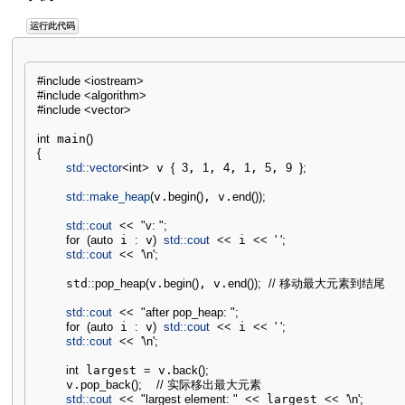
运行此代码
#include <iostream>
#include <algorithm>
#include <vector>
int
 main
(
)
{
std::
vector
<
int
>
 v 
{
3
, 
1
, 
4
, 
1
, 
5
, 
9
}
;
std::
make_heap
(
v.
begin
(
)
, v.
end
(
)
)
;
std::
cout
<<
"v: "
;
for
(
auto
 i 
:
 v
)
std::
cout
<<
 i 
<<
' '
;
std::
cout
<<
'
\n
'
;
    std
::
pop_heap
(
v.
begin
(
)
, v.
end
(
)
)
;
// 移动最大元素到结尾
std::
cout
<<
"after pop_heap: "
;
for
(
auto
 i 
:
 v
)
std::
cout
<<
 i 
<<
' '
;
std::
cout
<<
'
\n
'
;
int
 largest 
=
 v.
back
(
)
;
    v.
pop_back
(
)
;
// 实际移出最大元素
std::
cout
<<
"largest element: "
<<
 largest 
<<
'
\n
'
;