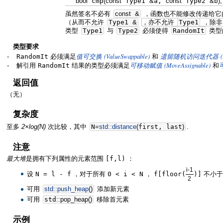
bool
cmp
(
const
Type1
&
a,
const
Type2
&
b
)
;
虽然签名不必有
const
&
，函数也不能修改传递给它的
（从而不允许
Type1
&
，亦不允许
Type1
，除
类型
Type1
与
Type2
必须使得
RandomIt
类型
类型要求
(ValueSwappable)
-
RandomIt
必须满足
值可交换
和
遗留随机访问迭代器
(MoveAssignable)
-
解引用
RandomIt
结果的类型必须满足
可移动赋值
和
返回值
（无）
复杂度
至多
2×log(N)
次比较，其中
N
=
std::
distance
(
first, last
)
.
注意
最大堆
是拥有下列属性的元素范围
[f,l)
：
i-1
设
N = l - f
，对于所有
0 < i < N
，
f[floor(
)]
不小
2
可用
std::
push_heap
(
)
添加新元素
可用
std
::
pop_heap
(
)
移除首元素
示例