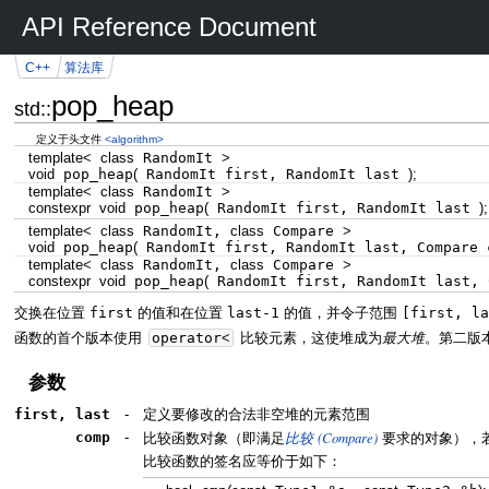
API Reference Document
C++
算法库
pop_heap
std::
定义于头文件
<algorithm>
template
<
class
RandomIt
>
void
pop_heap
(
RandomIt first, RandomIt last
)
;
template
<
class
RandomIt
>
constexpr
void
pop_heap
(
RandomIt first, RandomIt last
)
;
template
<
class
RandomIt,
class
Compare
>
void
pop_heap
(
RandomIt first, RandomIt last, Compare
template
<
class
RandomIt,
class
Compare
>
constexpr
void
pop_heap
(
RandomIt first, RandomIt last,
交换在位置
first
的值和在位置
last-1
的值，并令子范围
[first, la
函数的首个版本使用
operator
<
比较元素，这使堆成为
最大堆
。第二版
参数
first, last
-
定义要修改的合法非空堆的元素范围
(Compare)
comp
-
比较函数对象（即满足
比较
要求的对象），
比较函数的签名应等价于如下：