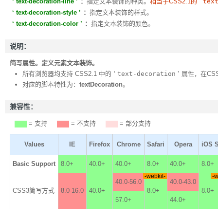
text-decoration-line
：
指定文本装饰的种类。
相当于CSS2.1的
tex
text-decoration-style
：
指定文本装饰的样式。
text-decoration-color
：
指定文本装饰的颜色。
说明：
简写属性。定义元素文本装饰。
所有浏览器均支持 CSS2.1 中的
text-decoration
属性，在CS
对应的脚本特性为：
textDecoration
。
兼容性：
= 支持
= 不支持
= 部分支持
Values
IE
Firefox
Chrome
Safari
Opera
iOS S
Basic Support
8.0+
40.0+
40.0+
8.0+
40.0+
8.0+
-webkit-
-w
40.0-56.0
40.0-43.0
CSS3简写方式
8.0-16.0
40.0+
8.0+
8.0+
57.0+
44.0+