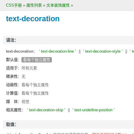
CSS手册
»
属性列表
»
文本装饰属性
»
text-decoration
语法：
text-decoration
：
text-decoration-line
||
text-decoration-style
||
t
默认值
：
看每个独立属性
适用于
：所有元素
继承性
：无
动画性
：看每个独立属性
计算值
：看每个独立属性
媒 体
：视觉
相关属性
：
text-decoration-skip
||
text-underline-position
取值：