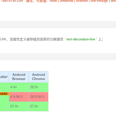
t-decoration
属性，可取值：none | underline | overline | line-through | bli
S3中，该属性定义被移植到其新的分解属性
text-decoration-line
上；
Android
Android
afari
Browser
Chrome
4.4+
28.0+
ebkit-
4.4-56.0
28.0-56.0
57.0+
57.0+