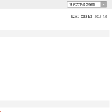
其它文本装饰属性
text-decoration
text-decoration-line
版本：CSS1/3
2018.4.9
text-decoration-color
text-decoration-style
text-decoration-skip
text-underline-position
text-shadow