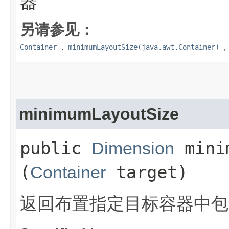
器
另请参见：
Container
，
minimumLayoutSize(java.awt.Container)
minimumLayoutSize
public
minim
Dimension
(
target)
Container
返回布置指定目标容器中包