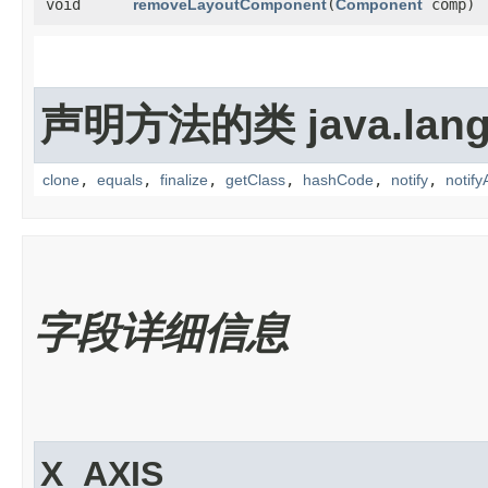
void
removeLayoutComponent
​(
Component
comp)
声明方法的类 java.lang
clone
,
equals
,
finalize
,
getClass
,
hashCode
,
notify
,
notifyA
字段详细信息
X_AXIS