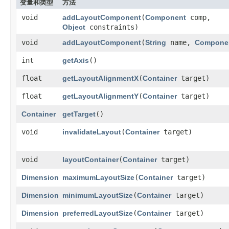
变量和类型
方法
void
addLayoutComponent
​(
Component
comp,
Object
constraints)
void
addLayoutComponent
​(
String
name,
Compone
int
getAxis
()
float
getLayoutAlignmentX
​(
Container
target)
float
getLayoutAlignmentY
​(
Container
target)
Container
getTarget
()
void
invalidateLayout
​(
Container
target)
void
layoutContainer
​(
Container
target)
Dimension
maximumLayoutSize
​(
Container
target)
Dimension
minimumLayoutSize
​(
Container
target)
Dimension
preferredLayoutSize
​(
Container
target)