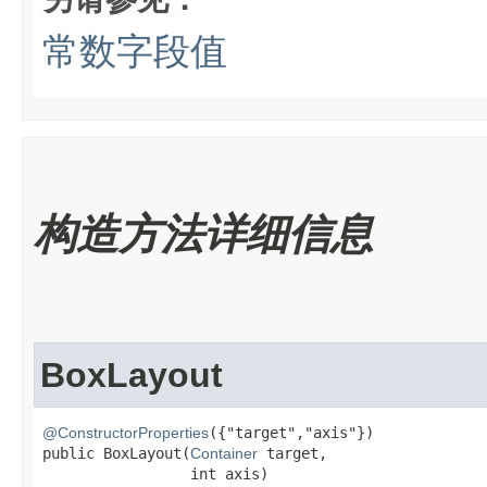
常数字段值
构造方法详细信息
BoxLayout
@ConstructorProperties
({"target","axis"})

public BoxLayout​(
Container
 target,

                 int axis)