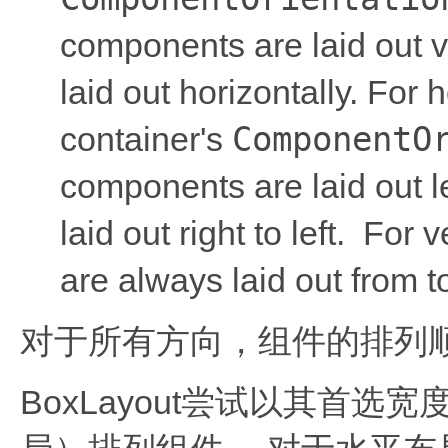
components are laid out ve
laid out horizontally. For h
ComponentO
container's
components are laid out le
laid out right to left. For
are always laid out from t
对于所有方向，组件的排列
BoxLayout尝试以其首