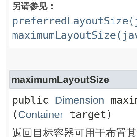
另请参见：
preferredLayoutSize(
maximumLayoutSize(ja
maximumLayoutSize
public
maxim
Dimension
(
target)
Container
返回目标容器可用于布置其