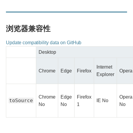
浏览器兼容性
Update compatibility data on GitHub
Desktop
Internet
Chrome
Edge
Firefox
Opera
Explorer
Chrome
Edge
Firefox
Opera
toSource
No
IE
No
No
No
Full
No
No
No
1
No
Non-
support
support
support
support
suppor
standard
Legend
Full