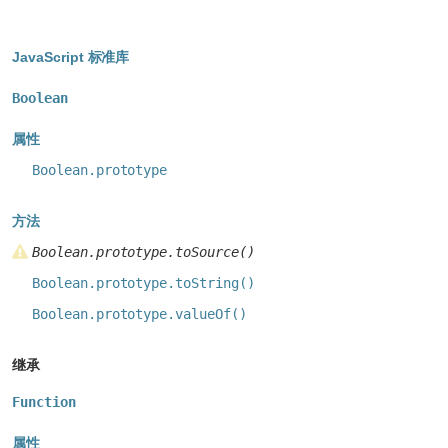
JavaScript 标准库
Boolean
属性
Boolean.prototype
方法
Boolean.prototype.toSource()
Boolean.prototype.toString()
Boolean.prototype.valueOf()
继承
Function
属性