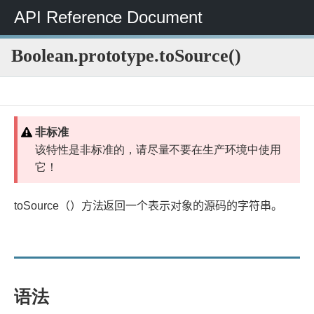
API Reference Document
Boolean.prototype.toSource()
JavaScript
JavaScript
JavaScript
Boolean
Boolean.prototype.toSource()
参
标
考
准
非标准
内
该特性是非标准的，请尽量不要在生产环境中使用
置
它！
对
象
toSource（）方法返回一个表示对象的源码的字符串。
语法