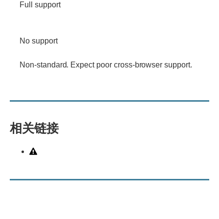
support
Full support
No
support
No support
Non-
Non-standard. Expect poor cross-browser support.
standard.
Expect
poor
cross-
browser
相关链接
support.
Metadata