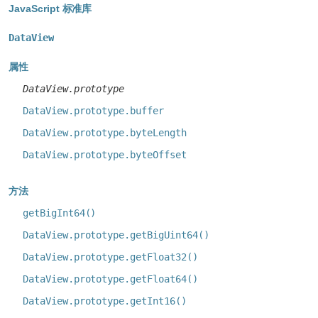
Metadata
JavaScript 标准库
DataView
属性
DataView.prototype
DataView.prototype.buffer
DataView.prototype.byteLength
DataView.prototype.byteOffset
方法
getBigInt64()
DataView.prototype.getBigUint64()
DataView.prototype.getFloat32()
DataView.prototype.getFloat64()
DataView.prototype.getInt16()