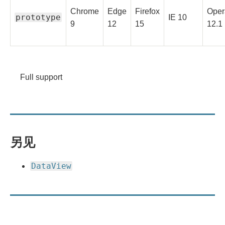
Chrome
Edge
Firefox
Oper
prototype
Full
IE
10
Full
Full
Full
Full
9
12
15
12.1
support
support
support
support
supp
Legend
Full
support
Full support
另见
DataView