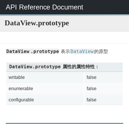
API Reference Document
DataView.prototype
JavaScript
JavaScript
JavaScript
DataView
DataView.prototype
参
标
DataView
.prototype
DataView
表示
的原型
考
准
内
DataView.prototype
属性的属性特性：
置
对
writable
false
象
enumerable
false
configurable
false