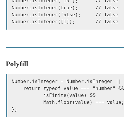
Number.isInteger("10");      // false

Number.isInteger(true);      // false

Number.isInteger(false);     // false

Number.isInteger([1]);       // false
Polyfill
Number.isInteger = Number.isInteger || fu
    return typeof value === "number" && 

           isFinite(value) && 

           Math.floor(value) === value;
