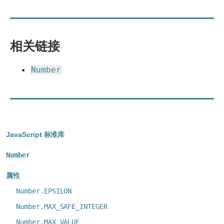
相关链接
Number
Metadata
JavaScript 标准库
Number
属性
Number.EPSILON
Number.MAX_SAFE_INTEGER
Number.MAX_VALUE