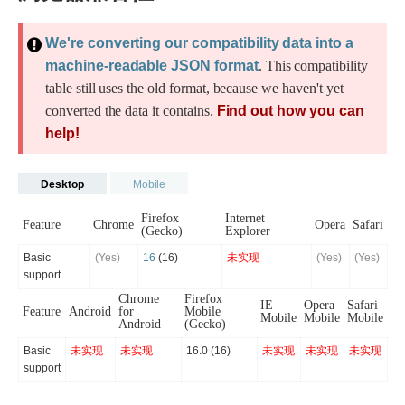
We're converting our compatibility data into a
machine-readable JSON format
. This compatibility
table still uses the old format, because we haven't yet
converted the data it contains.
Find out how you can
help!
Desktop
Mobile
Firefox
Internet
Feature
Chrome
Opera
Safari
(Gecko)
Explorer
Basic
(Yes)
16
(16)
未实现
(Yes)
(Yes)
support
Chrome
Firefox
IE
Opera
Safari
Feature
Android
for
Mobile
Mobile
Mobile
Mobile
Android
(Gecko)
Basic
未实现
未实现
16.0 (16)
未实现
未实现
未实现
support