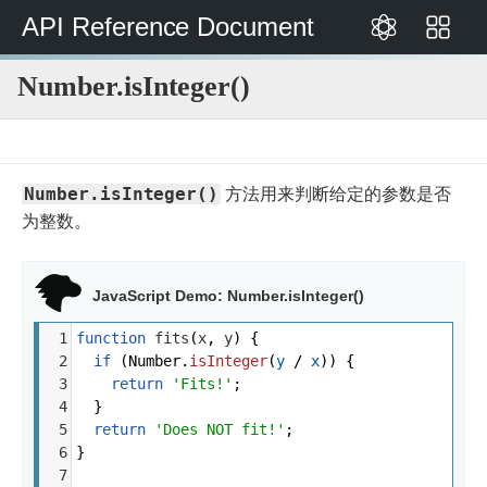
API Reference Document
Number.isInteger()
JavaScript
JavaScript
JavaScript
Number
Number.isInteger()
参
标
Number.isInteger()
方法用来判断给定的参数是否
考
准
为整数。
内
置
对
象