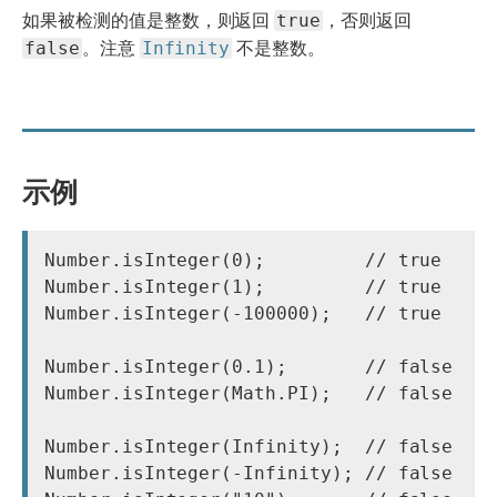
true
如果被检测的值是整数，则返回
，否则返回
false
Infinity
。注意
不是整数。
示例
Number.isInteger(0);         // true

Number.isInteger(1);         // true

Number.isInteger(-100000);   // true

Number.isInteger(0.1);       // false

Number.isInteger(Math.PI);   // false

Number.isInteger(Infinity);  // false

Number.isInteger(-Infinity); // false
