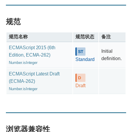
规范
规范名称
规范状态
备注
ECMAScript 2015 (6th
Initial
Edition, ECMA-262)
definition.
Standard
Number.isInteger
ECMAScript Latest Draft
(ECMA-262)
Draft
Number.isInteger
浏览器兼容性