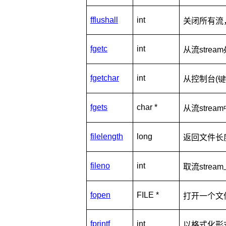
fflushall
int
关闭所有流
fgetc
int
从流
str
fgetchar
int
从控制台
(
fgets
char *
从流
stre
filelength
long
返回文件长
fileno
int
取流
str
fopen
FILE *
打开一个文
fprintf
int
以格式化形