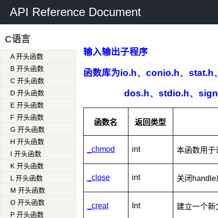
API Reference Document
C语言
输入输出子程序
A 开头函数
B 开头函数
函数库为
io.h、conio.h、stat.h
C 开头函数
dos.h、stdio.h、sign
D 开头函数
E 开头函数
F 开头函数
函数名
返回类型
G 开头函数
H 开头函数
_chmod
int
本函数用于
I 开头函数
K 开头函数
_close
int
L 开头函数
关闭
hand
M 开头函数
O 开头函数
_creat
Int
建立一个新
P 开头函数