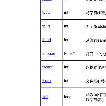
fputc
int
将字符
ch写
fputs
int
将字符串
st
fread
int
从流
stre
freopen
FILE *
打开一个文
fscanf
int
以格式化形
fseek
int
文件指针移
函数返回定
ftell
long
以字节表示