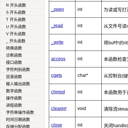
R 开头函数
_open
int
为读或写打
S 开头函数
T 开头函数
_read
int
从文件号读
U 开头函数
V 开头函数
_ 开头函数
_write
int
将
buf中的
转换函数
诊断函数
access
int
本函数检查
接口函数
字符判别函数
cgets
char*
从控制台
(
目录函数
输入输出函数
数学函数
chmod
int
本函数用于
操作函数
进程函数
clearerr
void
清除流
str
字符串操作函数
时间日期函数
close
int
关闭
hand
存储分配函数