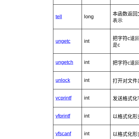
本函数返回
tell
long
表示
把字符
c退
ungetc
int
是c
ungetch
int
把字符
c退
unlock
int
打开对文件
vcprintf
int
发送格式化
vfprintf
int
以格式化形
vfscanf
int
以格式化形