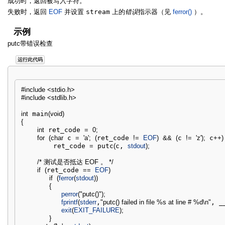
成功时，返回被写入字符。
失败时，返回
EOF
并设置
stream
上的
错误
指示器（见
ferror()
）。
示例
putc带错误检查
运行此代码
#include <stdio.h>
#include <stdlib.h>
int
 main
(
void
)
{
int
 ret_code 
=
0
;
for
(
char
 c 
=
'a'
;
(
ret_code 
!
=
EOF
)
&&
(
c 
!
=
'z'
)
;
 c
++
)
        ret_code 
=
 putc
(
c, 
stdout
)
;
/* 测试是否抵达 EOF 。 */
if
(
ret_code 
==
EOF
)
if
(
ferror
(
stdout
)
)
{
perror
(
"putc()"
)
;
fprintf
(
stderr
,
"putc() failed in file %s at line # %d
\n
"
, _
exit
(
EXIT_FAILURE
)
;
}