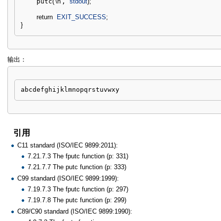
    putc
(
'
\n
'
, 
stdout
)
;
return
EXIT_SUCCESS
;
}
输出：
abcdefghijklmnopqrstuvwxy
引用
C11 standard (ISO/IEC 9899:2011):
7.21.7.3 The fputc function (p: 331)
7.21.7.7 The putc function (p: 333)
C99 standard (ISO/IEC 9899:1999):
7.19.7.3 The fputc function (p: 297)
7.19.7.8 The putc function (p: 299)
C89/C90 standard (ISO/IEC 9899:1990):