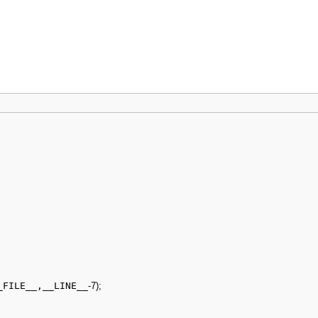
_FILE__,__LINE__
-
7
)
;