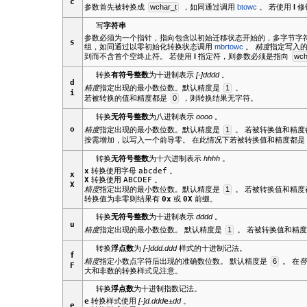
c
参数首先被转换成
wchar_t
，如同通过调用
btowc
。 若使用
l
修
写
字符串
参数必须为一个指针，指向包含以初始迁移状态开始的，多字节字
s
组，如同通过以零初始化转换状态调用
mbrtowc
。
精度
指定写入
到而不含首个空终止符。 若使用
l
指定符，则参数必须是指向
wch
转换
有符号整数
为十进制表示
[-]dddd
。
d
精度
指定出现的最小数位数。默认精度是
1
。
i
若被转换的值和精度都是
0
，则转换结果无字符。
转换
无符号整数
为八进制表示
oooo
。
o
精度
指定出现的最小数位数。默认精度是
1
。 若被转换值和精
按需增加，以写入一个前导零。 在此情况下若被转换值和精度都
转换
无符号整数
为十六进制表示
hhhh
。
x
转换使用字母
abcdef
。
x
X
转换使用
ABCDEF
。
X
精度
指定出现的最小数位数。默认精度是
1
。 若被转换值和精
转换值为非零则结果有
0x
或
0X
前缀。
转换
无符号整数
为十进制表示
dddd
。
u
精度
指定出现的最小数位数。 默认精度是
1
。 若被转换值和精
转换
浮点数
为
[-]ddd.ddd
样式的十进制记法。
f
精度
指定小数点字符后出现的准确数位数。 默认精度是
6
。 在
F
大和非数的转换样式见注意。
转换
浮点数
为十进制指数记法。
e
转换样式使用
[-]d.ddd
e
±dd
。
e