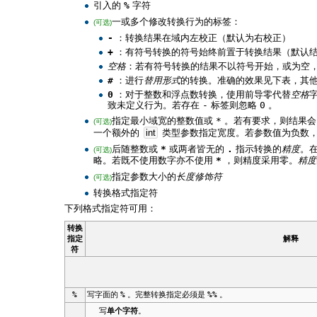
引入的
%
字符
一或多个修改转换行为的标签：
(可选)
-
：转换结果在域内左校正（默认为右校正）
+
：有符号转换的符号始终前置于转换结果（默认
空格
：若有符号转换的结果不以符号开始，或为空
#
：进行
替用形式
的转换。准确的效果见下表，其
0
：对于整数和浮点数转换，使用前导零代替
空格
致未定义行为。若存在
-
标签则忽略
0
。
指定最小域宽的整数值或
*
。若有要求，则结果会
(可选)
一个额外的
int
类型参数指定宽度。若参数值为负数
后随整数或
*
或两者皆无的
.
指示转换的
精度
。
(可选)
略。若既不使用数字亦不使用
*
，则精度采用零。
精度
指定参数大小的
长度修饰符
(可选)
转换格式指定符
下列格式指定符可用：
转换
指定
解释
符
%
写字面的
%
。完整转换指定必须是
%%
。
写
单个字符
。