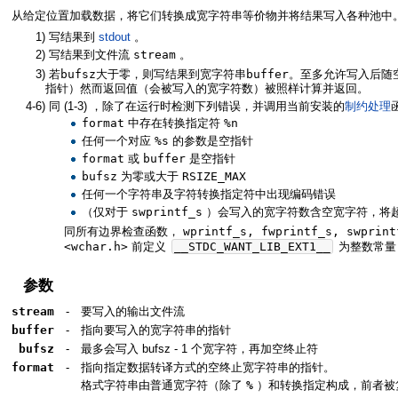
从给定位置加载数据，将它们转换成宽字符串等价物并将结果写入各种池中
1)
写结果到
stdout
。
2)
写结果到文件流
stream
。
3)
若
bufsz
大于零，则写结果到宽字符串
buffer
。至多允许写入后随
指针）然而返回值（会被写入的宽字符数）被照样计算并返回。
4-6)
同
(1-3)
，除了在运行时检测下列错误，并调用当前安装的
制约处理
format
中存在转换指定符
%n
任何一个对应
%s
的参数是空指针
format
或
buffer
是空指针
bufsz
为零或大于
RSIZE_MAX
任何一个字符串及字符转换指定符中出现编码错误
（仅对于
swprintf_s
）会写入的宽字符数含空宽字符，将
同所有边界检查函数，
wprintf_s, fwprintf_s, swprint
<wchar.h>
前定义
__STDC_WANT_LIB_EXT1__
为整数常
参数
stream
-
要写入的输出文件流
buffer
-
指向要写入的宽字符串的指针
bufsz
-
最多会写入 bufsz - 1 个宽字符，再加空终止符
format
-
指向指定数据转译方式的空终止宽字符串的指针。
格式字符串由普通宽字符（除了
%
）和转换指定构成，前者被