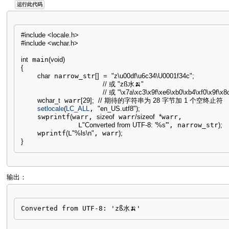
运行此代码
#include <locale.h>
#include <wchar.h>
int
 main
(
void
)
{
char
 narrow_str
[
]
=
"z
\u00df
\u6c34
\U0001f34c
"
;
// 或 "zß水🍌"
// 或 "\x7a\xc3\x9f\xe6\xb0\xb4\xf0\x9f\x8
wchar_t
 warr
[
29
]
;
// 期待的字符串为 28 字节加 1 个空终止符
setlocale
(
LC_ALL
, 
"en_US.utf8"
)
;
    swprintf
(
warr, 
sizeof
 warr
/
sizeof
*
warr,

              L
"Converted from UTF-8: '%s'"
, narrow_str
)
;
    wprintf
(
L
"%ls
\n
"
, warr
)
;
}
输出：
Converted from UTF-8: 'zß水🍌'