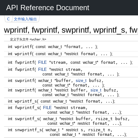
API Reference Document
C
文件输入/输出
wprintf, fwprintf, swprintf, wprintf_s, f
<wchar.h>
定义于头文件
int
wprintf
(
const
wchar_t
*
format, ...
)
;
int
wprintf
(
const
wchar_t
*
restrict
format, ...
)
;
int
fwprintf
(
FILE
*
stream,
const
wchar_t
*
format, ...
)
;
int
fwprintf
(
FILE
*
restrict
stream,
const
wchar_t
*
restrict
format, ...
)
;
int
swprintf
(
wchar_t
*
buffer,
size_t
bufsz,
const
wchar_t
*
format, ...
)
;
int
swprintf
(
wchar_t
*
restrict
buffer,
size_t
bufsz,
const
wchar_t
*
restrict
format, ...
)
;
int
wprintf_s
(
const
wchar_t
*
restrict
format, ...
)
;
int
fwprintf_s
(
FILE
*
restrict
stream,
const
wchar_t
*
restrict
format, ...
)
;
int
swprintf_s
(
wchar_t
*
restrict
buffer, rsize_t bufsz,
const
wchar_t
*
restrict
format, ...
)
;
int
snwprintf_s
(
wchar_t
*
restrict
s, rsize_t n,
const
wchar_t
*
restrict
format, ...
)
;