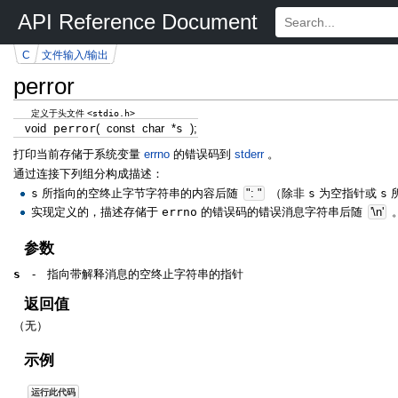
API Reference Document
C
文件输入/输出
perror
<stdio.h>
定义于头文件
void
perror
(
const
char
*
s
)
;
打印当前存储于系统变量
errno
的错误码到
stderr
。
通过连接下列组分构成描述：
s
所指向的空终止字节字符串的内容后随
": "
（除非
s
为空指针或
s
实现定义的，描述存储于
errno
的错误码的错误消息字符串后随
'
\n
'
参数
s
-
指向带解释消息的空终止字符串的指针
返回值
（无）
示例
运行此代码