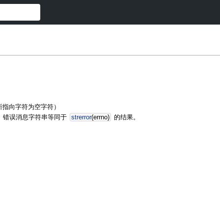
所指向字符为空字符）
。错误消息字符串等同于
strerror
(
errno
)
的结果。