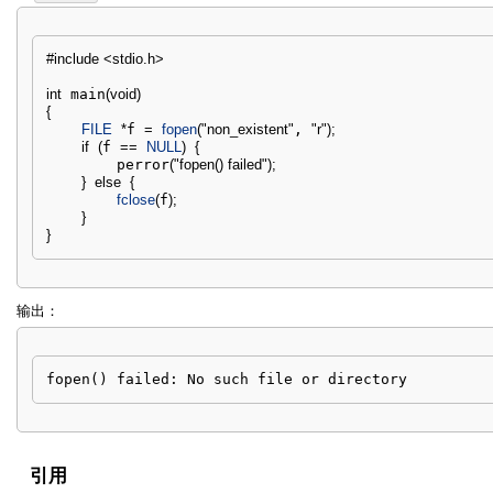
#include <stdio.h>
int
 main
(
void
)
{
FILE
*
f 
=
fopen
(
"non_existent"
, 
"r"
)
;
if
(
f 
==
NULL
)
{
        perror
(
"fopen() failed"
)
;
}
else
{
fclose
(
f
)
;
}
}
输出：
fopen() failed: No such file or directory
引用