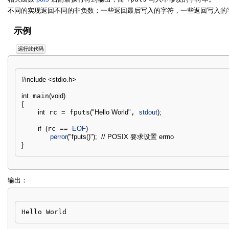
不同的实现返回不同的非负数：一些返回最后写入的字符，一些返回写入的字符
示例
运行此代码
#include <stdio.h>
int
 main
(
void
)
{
int
 rc 
=
 fputs
(
"Hello World"
, 
stdout
)
;
if
(
rc 
==
EOF
)
perror
(
"fputs()"
)
;
// POSIX 要求设置 errno
}
输出：
Hello World