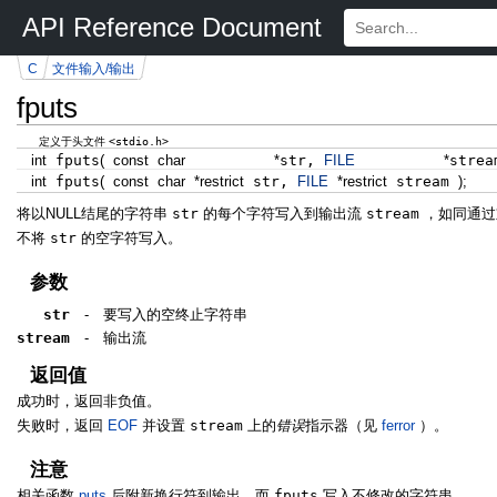
API Reference Document
C
文件输入/输出
fputs
<stdio.h>
定义于头文件
int
fputs
(
const
char
*
str,
FILE
*
stre
int
fputs
(
const
char
*
restrict
str,
FILE
*
restrict
stream
)
;
将以NULL结尾的字符串
str
的每个字符写入到输出流
stream
，如同通过
不将
str
的空字符写入。
参数
str
-
要写入的空终止字符串
stream
-
输出流
返回值
成功时，返回非负值。
失败时，返回
EOF
并设置
stream
上的
错误
指示器（见
ferror
）。
注意
相关函数
puts
后附新换行符到输出，而
fputs
写入不修改的字符串。