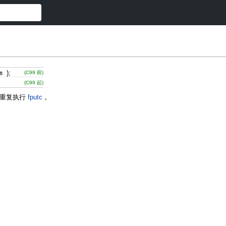
am
)
;
(C99 前)
(C99 起)
重复执行
fputc
。