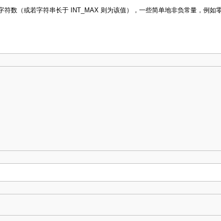
数（或若字符串长于 INT_MAX 则为该值），一些简单地非负常量，例如