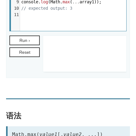
语法
Math.max(
value1
[,
value2
, ...]) 