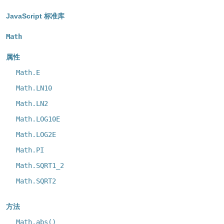
Metadata
JavaScript 标准库
Math
属性
Math.E
Math.LN10
Math.LN2
Math.LOG10E
Math.LOG2E
Math.PI
Math.SQRT1_2
Math.SQRT2
方法
Math.abs()