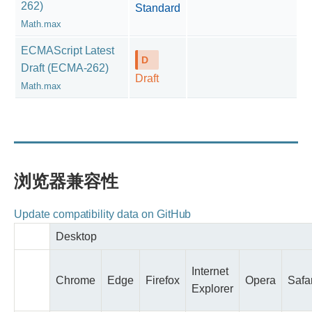
262)
Standard
Math.max
ECMAScript Latest
Draft (ECMA-262)
Draft
Math.max
浏览器兼容性
Update compatibility data on GitHub
Desktop
Internet
Chrome
Edge
Firefox
Opera
Safar
Explorer