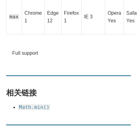
Chrome
Edge
Firefox
Opera
Safar
max
Full
IE
3
Full
Full
Full
Full
Full
1
12
1
Yes
Yes
support
support
support
support
support
supp
Legend
Full
support
Full support
相关链接
Math.min()