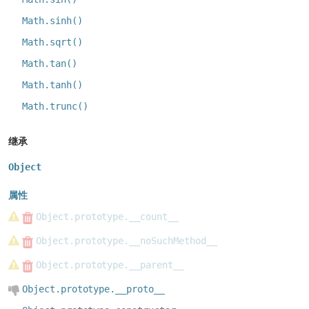
Math.sinh()
Math.sqrt()
Math.tan()
Math.tanh()
Math.trunc()
继承
Object
属性
Object.prototype.__count__
Object.prototype.__noSuchMethod__
Object.prototype.__parent__
Object.prototype.__proto__