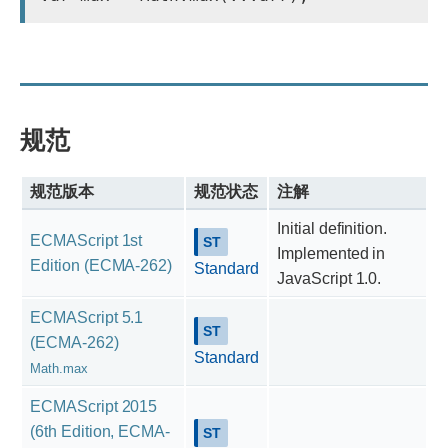
规范
规范版本
规范状态
注解
Initial definition.
ECMAScript 1st
Implemented in
Edition (ECMA-262)
Standard
JavaScript 1.0.
ECMAScript 5.1
(ECMA-262)
Standard
Math.max
ECMAScript 2015
(6th Edition, ECMA-