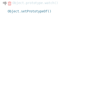
Object.prototype.watch()
Object.setPrototypeOf()