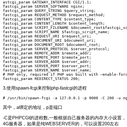
astcgi_param GATEWAY_INTERFACE CGI/1.1;  

fastcgi_param SERVER_SOFTWARE nginx;  

fastcgi_param QUERY_STRING $query_string;  

fastcgi_param REQUEST_METHOD $request_method;  

fastcgi_param CONTENT_TYPE $content_type;  

fastcgi_param CONTENT_LENGTH $content_length;  

fastcgi_param SCRIPT_FILENAME $document_root$fastcgi_sc
fastcgi_param SCRIPT_NAME $fastcgi_script_name;  

fastcgi_param REQUEST_URI $request_uri;  

fastcgi_param DOCUMENT_URI $document_uri;  

fastcgi_param DOCUMENT_ROOT $document_root;  

fastcgi_param SERVER_PROTOCOL $server_protocol;  

fastcgi_param REMOTE_ADDR $remote_addr;  

fastcgi_param REMOTE_PORT $remote_port;  

fastcgi_param SERVER_ADDR $server_addr;  

fastcgi_param SERVER_PORT $server_port;  

fastcgi_param SERVER_NAME $server_name;  

# PHP only, required if PHP was built with –enable-forc
fastcgi_param REDIRECT_STATUS 200; 
3.使用spawn-fcgi来控制php-fastcgi的进程
# /usr/bin/spawn-fcgi -a 127.0.0.1 -p 9000 -C 200 -u n
其中，a绑定的地址，p是端口
-C是PHPCGI的进程数,一般根据自己服务器的内存大小设置，
4G服务器，如果是纯WEBSERVER的，可以设置200左右