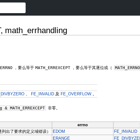
ath_errhandling
ERRNO
，要么等于
MATH_ERREXCEPT
，要么等于其逐位或（
MATH_ERRN
_DIVBYZERO
、
FE_INVALID
及
FE_OVERFLOW
。
ng
&
MATH_ERREXCEPT
非零。
errno
述列出了要求的定义域错误）
EDOM
FE_INVALID
ERANGE
FE_DIVBYZ