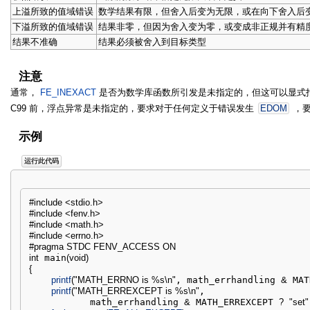
上溢所致的值域错误
数学结果有限，但舍入后变为无限，或在向下舍入后
下溢所致的值域错误
结果非零，但因为舍入变为零，或变成非正规并有精
结果不准确
结果必须被舍入到目标类型
注意
通常，
FE_INEXACT
是否为数学库函数所引发是未指定的，但这可以显式
C99 前，浮点异常是未指定的，要求对于任何定义于错误发生
EDOM
，要
示例
运行此代码
#include <stdio.h>
#include <fenv.h>
#include <math.h>
#include <errno.h>
#pragma STDC FENV_ACCESS ON
int
 main
(
void
)
{
printf
(
"MATH_ERRNO is %s
\n
"
, math_errhandling 
&
 MAT
printf
(
"MATH_ERREXCEPT is %s
\n
"
,

           math_errhandling 
&
 MATH_ERREXCEPT 
?
"set"