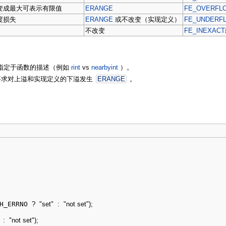
变成最大可表示有限值
ERANGE
FE_OVERFL
度损失
ERANGE
或不改变（实现定义）
FE_UNDERF
不改变
FE_INEXACT
指定于函数的描述（例如
rint
vs
nearbyint
）。
求对上溢和实现定义的下溢发生
ERANGE
。
H_ERRNO 
?
"set"
:
"not set"
)
;
:
"not set"
)
;