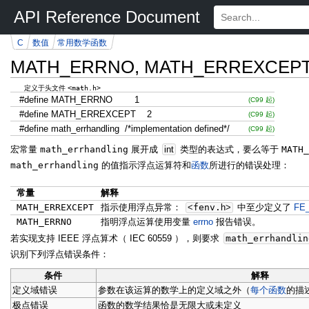
API Reference Document
C
数值
常用数学函数
MATH_ERRNO, MATH_ERREXCEPT, m
<math.h>
定义于头文件
#define MATH_ERRNO 1
(C99 起)
#define MATH_ERREXCEPT 2
(C99 起)
#define math_errhandling /*implementation defined*/
(C99 起)
宏常量
math_errhandling
展开成
int
类型的表达式，要么等于
MATH_
math_errhandling
的值指示浮点运算符和
函数
所进行的错误处理：
常量
解释
MATH_ERREXCEPT
指示使用浮点异常：
<
fenv.
h
>
中至少定义了
FE
MATH_ERRNO
指明浮点运算使用变量
errno
报告错误。
若实现支持 IEEE 浮点算术（ IEC 60559 ），则要求
math_errhandli
识别下列浮点错误条件：
条件
解释
定义域错误
参数在该运算的数学上的定义域之外（
每个函数
的描
极点错误
函数的数学结果恰是无限大或未定义