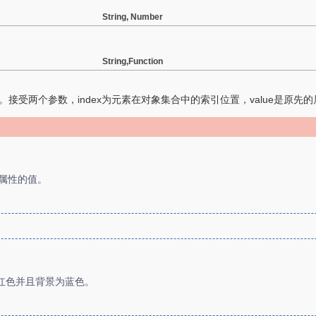
String, Number
String,Function
。接受两个参数，index为元素在对象集合中的索引位置，value是原先
式属性的值。
红色并且背景为蓝色。