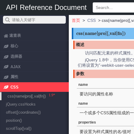
API Reference Document
首页
>
CSS
> css(name|pro|[,va
css(name|pro|[,val|fn])
速查表
概述
核心
访问匹配元素的样式属性
选择器
jQuery 1.8中，当你使用
们将设置为"-webkit-user-select
AJAX
参数
属性
name
CSS
要访问的属性名称
1.9*
css(name|pro|[,val|fn])
name
jQuery.cssHooks
offset([coordinates])
一个或多个CSS属性组成的
position()
properties
scrollTop([val])
要设置为样式属性的名/值对