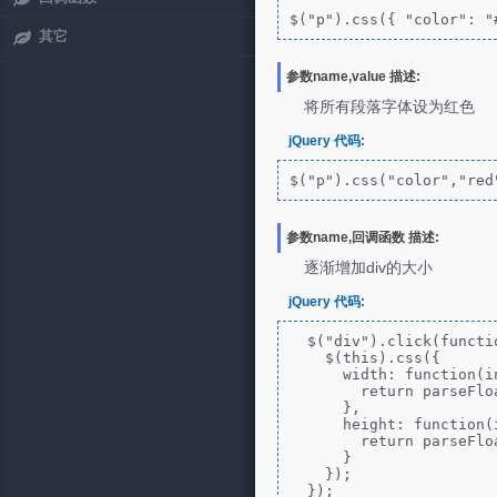
$("p").css({ "color": "
其它
参数name,value 描述:
将所有段落字体设为红色
jQuery 代码:
$("p").css("color","red
参数name,回调函数 描述:
逐渐增加div的大小
jQuery 代码:
  $("div").click(function() {

    $(this).css({

      width: function(index, value) {

        return parseFloat(value) * 1.2;

      }, 

      height: function(index, value) {

        return parseFloat(value) * 1.2;

      }

    });

  });