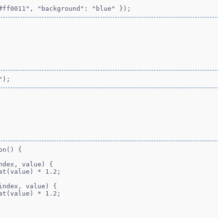
#ff0011", "background": "blue" });
");