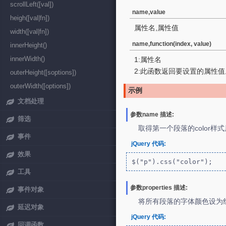
scrollLeft([val])
name,value
heigh([val|fn])
属性名,属性值
width([val|fn])
name,function(index, value)
innerHeight()
innerWidth()
1:属性名
2:此函数返回要设置的属性值
outerHeight([soptions])
outerWidth([options])
示例
文档处理
参数name 描述:
筛选
取得第一个段落的color样
事件
jQuery 代码:
效果
$("p").css("color");
工具
参数properties 描述:
事件对象
将所有段落的字体颜色设为
延迟对象
jQuery 代码:
回调函数