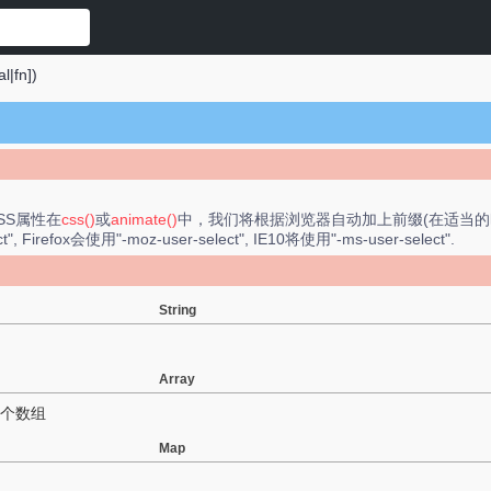
l|fn])
。
CSS属性在
css()
或
animate()
中，我们将根据浏览器自动加上前缀(在适当的时候)，比如("
", Firefox会使用"-moz-user-select", IE10将使用"-ms-user-select".
String
Array
一个数组
Map