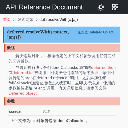
API Reference Document
首页
>
延迟对象
> def.resolveWith(c,[a])
deferred.resolveWith(context,
返回值:Deferred Object
[args])
概述
解决递延对象，并根据给定的上下文和参数调用任何完成
的回调函数。
当递延被解决，任何doneCallbacks 添加的
deferred.then
或
deferred.fail
被调用。回调按他们添加的顺序执行。每个回
调传递的args在deferred.reject()中调用。之后添加任何
failCallbacks递延被拒绝进入状态时，立即执行添加，使用的
参数被传递给.reject()调用。有关详细信息，请参阅文件
Deferred object
。
参数
context
V1.5
上下文作为this对象传递给 doneCallbacks 。