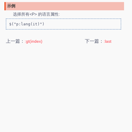
示例
选择所有<P> 的语言属性:
$("p:lang(it)")
上一篇：
下一篇：
:gt(index)
:last