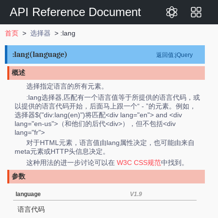
API Reference Document
首页
>
选择器
> :lang
:lang(language)
返回值:jQuery
概述
选择指定语言的所有元素。
:lang选择器,匹配有一个语言值等于所提供的语言代码，或
以提供的语言代码开始，后面马上跟一个“ - ”的元素。例如，
选择器$("div:lang(en)")将匹配<div lang="en"> and <div
lang="en-us">（和他们的后代<div>），但不包括<div
lang="fr">
对于HTML元素，语言值由lang属性决定，也可能由来自
meta元素或HTTP头信息决定。
这种用法的进一步讨论可以在
W3C CSS规范
中找到。
参数
language
V1.9
语言代码