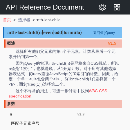
API Reference Document
首页
>
选择器
> :nth-last-child
:nth-last-child(n|even|odd|formula)
返回值:jQuery
概述
V1.9
选择所有他们父元素的第n个子元素。计数从最后一个元
素开始到第一个。
因为jQuery的实现:nth-child(n)是严格来自CSS规范，所以
n值是“1索引”，也就是说，从1开始计数。对于所有其他选择
器表达式，jQuery遵循JavaScript的“0索引”的计数。因此，给
定一个单一<ul>包含两个<li>， $('li:nth-child(1)')选择第一个
<li>，而$('li:eq(1)')选择第二个。
这个不寻常的用法，可进一步讨论中找到
W3C CSS
specification
.
参数
n
V1.9
匹配子元素序号