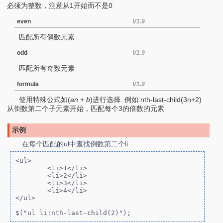
必须为整数，注意从1开始而不是0
even
V1.9
匹配所有偶数元素
odd
V1.9
匹配所有奇数元素
formula
V1.9
使用特殊公式如(
an
+
b
)进行选择. 例如:nth-last-child(3n+2)
从倒数第二个子元素开始，匹配每个3的倍数的元素
示例
在每个匹配的ul中查找倒数第二个li
<ul>

	<li>1</li>

	<li>2</li>

	<li>3</li>

	<li>4</li>

</ul>

$("ul li:nth-last-child(2)");