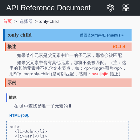
API Reference Document
首页
>
选择器
> :only-child
:only-child
返回值:Array<Element(s)>
概述
V1.1.4
如果某个元素是父元素中唯一的子元素，那将会被匹配
如果父元素中含有其他元素，那将不会被匹配。（注：这
里的其他元素并不包含文本节点，如：<p><img/>图片</p>，
用$('p img:only-child')是可以匹配，感谢：
nwujiajie
指正）
示例
描述:
在 ul 中查找是唯一子元素的 li
HTML 代码:
<ul>

  <li>John</li>

  <li>Karl</li>
