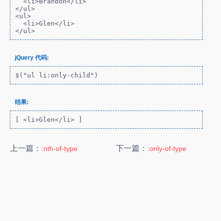
  <li>Brandon</li>

</ul>

<ul>

  <li>Glen</li>

</ul>
jQuery 代码:
$("ul li:only-child")
结果:
[ <li>Glen</li> ]
上一篇：
下一篇：
:nth-of-type
:only-of-type