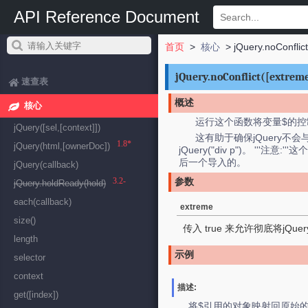
API Reference Document
首页
>
核心
> jQuery.noConflict
jQuery.noConflict([extrem
速查表
概述
核心
运行这个函数将变量$的
jQuery([sel,[context]])
这有助于确保jQuery不会
1.8*
jQuery(html,[ownerDoc])
jQuery("div p")。 
后一个导入的。
jQuery(callback)
3.2-
参数
jQuery.holdReady(hold)
each(callback)
extreme
size()
传入 true 来允许彻底将jQu
length
示例
selector
context
描述:
get([index])
将$引用的对象映射回原始