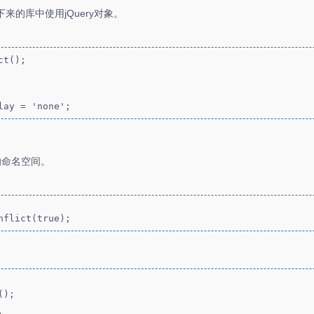
来的库中使用jQuery对象。
t();

lay = 'none';
新的命名空间。
nflict(true);
);
