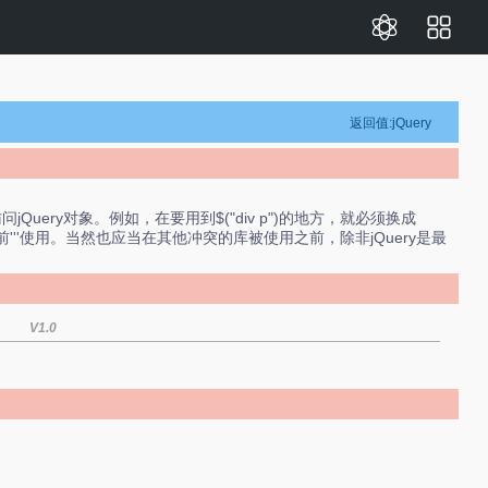
返回值:jQuery
Query对象。例如，在要用到$("div p")的地方，就必须换成
库'''之前'''使用。当然也应当在其他冲突的库被使用之前，除非jQuery是最
V1.0