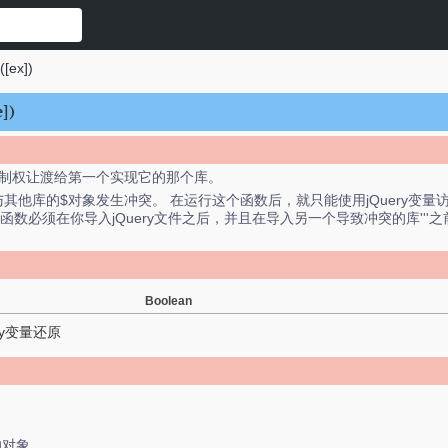
([ex])
e])
控制权让渡给第一个实现它的那个库。
与其他库的$对象发生冲突。 在运行这个函数后，就只能使用jQuery变量访问j
'''注意:'''这个函数必须在你导入jQuery文件之后，并且在导入另一个导致冲突的
Boolean
ery变量还原
的对象。