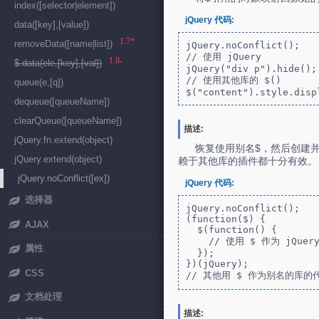
index([selector|element])
jQuery 代码:
data([key],[value])
1.7*
removeData([name|list])
jQuery.noConflict();

// 使用 jQuery

1.8-
$.data(ele,[key],[val])
jQuery("div p").hide();

// 使用其他库的 $()

queue(e,[q])
$("content").style.disp
dequeue([queueName])
clearQueue([queueName])
描述:
jQuery.fn.extend(object)
恢复使用别名$，然后创建并
jQuery.extend(object)
赖于其他库的插件都十分有效。
jQuery.noConflict([ex])
jQuery 代码:
选择器
jQuery.noConflict();

(function($) { 

AJAX
  $(function() {

    // 使用 $ 作为 jQuery 别名的代码

属性
  });

})(jQuery);

CSS
// 其他用 $ 作为别名的库的
文档处理
描述: