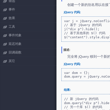
筛选
创建一个新的别名用以在接下
事件
jQuery 代码:
效果
var j = jQuery.noConflic
// 基于 jQuery 的代码

工具
j("div p").hide();

// 基于其他库的 $() 代码

事件对象
$("content").style.disp
延迟对象
描述:
回调函数
完全将 jQuery 移到一个
其它
jQuery 代码:
var dom = {};

dom.query = jQuery.noCo
结果:
// 新 jQuery 的代码

dom.query("div p").hide(
// 另一个库 $() 的代码
