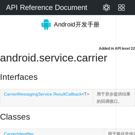
API Reference Document
Android开发手册
Added in
API level 22
android.service.carrier
Interfaces
CarrierMessagingService.ResultCallback
<T>
用于异步提供结果
的回调接口。
Classes
CarrierIdentifier
用于将信息传