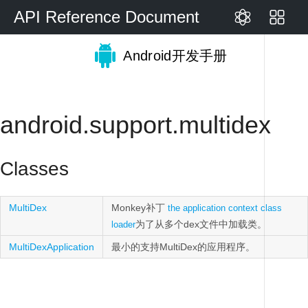
API Reference Document
Android开发手册
android.support.multidex
Classes
MultiDex
Monkey补丁
the application context class
为了从多个dex文件中加载类。
loader
MultiDexApplication
最小的支持MultiDex的应用程序。