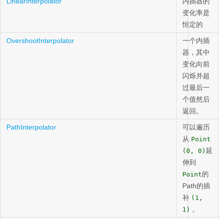
LinearInterpolator
内插器的
变化率是
恒定的
OvershootInterpolator
一个内插
器，其中
变化向前
闪烁并超
过最后一
个值然后
返回。
PathInterpolator
可以遍历
从
Point
延
(0, 0)
伸到
的
Point
Path的插
补
(1,
。
1)